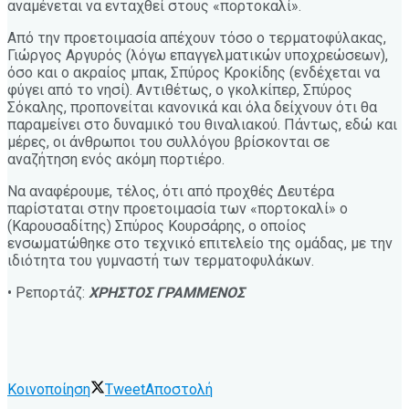
αναμένεται να ενταχθεί στους «πορτοκαλί».
Από την προετοιμασία απέχουν τόσο ο τερματοφύλακας,
Γιώργος Αργυρός (λόγω επαγγελματικών υποχρεώσεων),
όσο και ο ακραίος μπακ, Σπύρος Κροκίδης (ενδέχεται να
φύγει από το νησί). Αντιθέτως, ο γκολκίπερ, Σπύρος
Σόκαλης, προπονείται κανονικά και όλα δείχνουν ότι θα
παραμείνει στο δυναμικό του θιναλιακού. Πάντως, εδώ και
μέρες, οι άνθρωποι του συλλόγου βρίσκονται σε
αναζήτηση ενός ακόμη πορτιέρο.
Να αναφέρουμε, τέλος, ότι από προχθές Δευτέρα
παρίσταται στην προετοιμασία των «πορτοκαλί» ο
(Καρουσαδίτης) Σπύρος Κουρσάρης, ο οποίος
ενσωματώθηκε στο τεχνικό επιτελείο της ομάδας, με την
ιδιότητα του γυμναστή των τερματοφυλάκων.
• Ρεπορτάζ:
ΧΡΗΣΤΟΣ ΓΡΑΜΜΕΝΟΣ
Κοινοποίηση
Tweet
Αποστολή