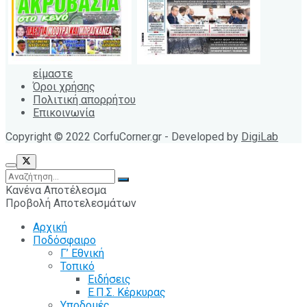
είμαστε
Όροι χρήσης
Πολιτική απορρήτου
Επικοινωνία
Copyright © 2022 CorfuCorner.gr - Developed by
DigiLab
Κανένα Αποτέλεσμα
Προβολή Αποτελεσμάτων
Αρχική
Ποδόσφαιρο
Γ’ Εθνική
Τοπικό
Ειδήσεις
Ε.Π.Σ. Κέρκυρας
Υποδομές