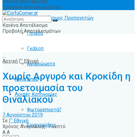
Κανένα Αποτέλεσμα
Ειδήσεις
Προβολή Αποτελεσμάτων
Σύνδεσμος Προπονητών
Κανένα Αποτέλεσμα
Προβολή Αποτελεσμάτων
Γήπεδα
Γκάλοπ
Αρχική
Γ’ Εθνική
Αφιερώματα
Χωρίς Αργυρό και Κροκίδη η
Άλλα Σπόρ
προετοιμασία του
Λοιπές Κατηγορίες
Θιναλιακού
Φωτορεπορτάζ
7 Αυγούστου 2019
Σε
Γ’ Εθνική
Συνεντεύξεις
Χρόνος Ανάγνωσης: 1 λεπτό
A
A