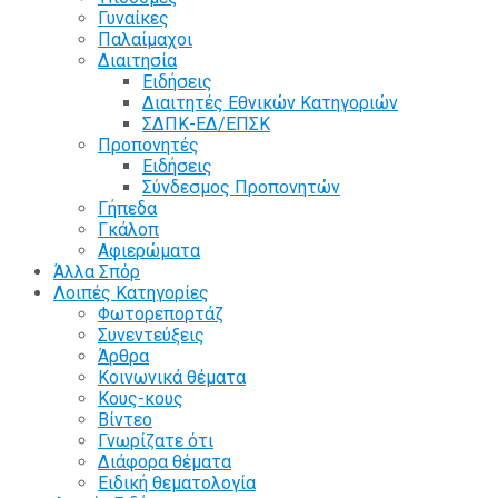
Γυναίκες
Παλαίμαχοι
Διαιτησία
Ειδήσεις
Διαιτητές Εθνικών Κατηγοριών
ΣΔΠΚ-ΕΔ/ΕΠΣΚ
Προπονητές
Ειδήσεις
Σύνδεσμος Προπονητών
Γήπεδα
Γκάλοπ
Αφιερώματα
Άλλα Σπόρ
Λοιπές Κατηγορίες
Φωτορεπορτάζ
Συνεντεύξεις
Άρθρα
Κοινωνικά θέματα
Κους-κους
Βίντεο
Γνωρίζατε ότι
Διάφορα θέματα
Ειδική θεματολογία