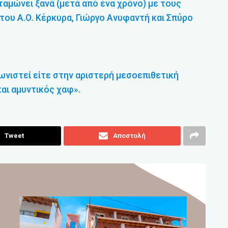
ταμώνει ξανά (μετά από ένα χρόνο) με τους
ου Α.Ο. Κέρκυρα, Γιώργο Ανυφαντή και Σπύρο
ωνιστεί είτε στην αριστερή μεσοεπιθετική
και αμυντικός χαφ».
Tweet
Αποστολή