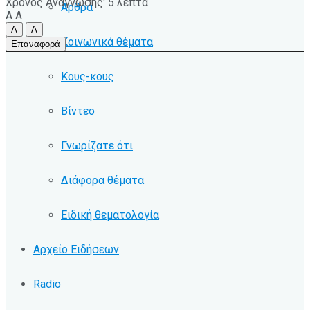
Χρόνος Ανάγνωσης: 5 λεπτά
Άρθρα
A
A
A
A
Κοινωνικά θέματα
Επαναφορά
Κους-κους
Βίντεο
Γνωρίζατε ότι
Διάφορα θέματα
Ειδική θεματολογία
Αρχείο Ειδήσεων
Radio