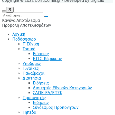
Copyright © 2022 CorfuCorner.gr - Developed by
DigiLab
Κανένα Αποτέλεσμα
Προβολή Αποτελεσμάτων
Αρχική
Ποδόσφαιρο
Γ’ Εθνική
Τοπικό
Ειδήσεις
Ε.Π.Σ. Κέρκυρας
Υποδομές
Γυναίκες
Παλαίμαχοι
Διαιτησία
Ειδήσεις
Διαιτητές Εθνικών Κατηγοριών
ΣΔΠΚ-ΕΔ/ΕΠΣΚ
Προπονητές
Ειδήσεις
Σύνδεσμος Προπονητών
Γήπεδα