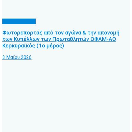
Φωτορεπορτάζ
Φωτορεπορτάζ από τον αγώνα & την απονομή
των Κυπέλλων των Πρωταθλητών ΟΦΑΜ-ΑΟ
Κερκυραϊκός (1ο μέρος)
3 Μαΐου 2026