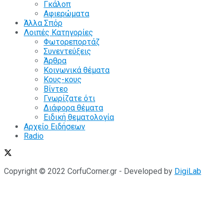
Γκάλοπ
Αφιερώματα
Άλλα Σπόρ
Λοιπές Κατηγορίες
Φωτορεπορτάζ
Συνεντεύξεις
Άρθρα
Κοινωνικά θέματα
Κους-κους
Βίντεο
Γνωρίζατε ότι
Διάφορα θέματα
Ειδική θεματολογία
Αρχείο Ειδήσεων
Radio
Copyright © 2022 CorfuCorner.gr - Developed by
DigiLab