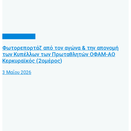
Φωτορεπορτάζ
Φωτορεπορτάζ από τον αγώνα & την απονομή
των Κυπέλλων των Πρωταθλητών ΟΦΑΜ-ΑΟ
Κερκυραϊκός (2ομέρος)
3 Μαΐου 2026