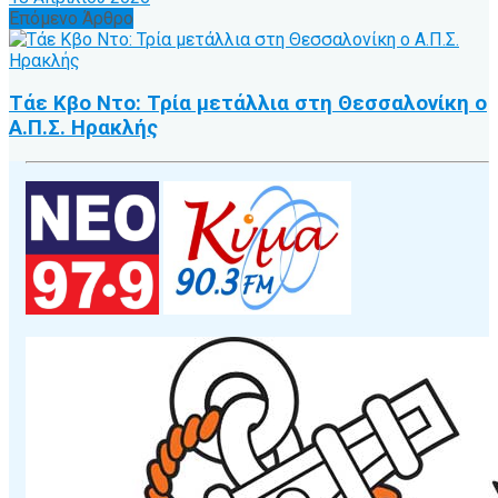
Επόμενο Άρθρο
Τάε Κβο Ντο: Τρία μετάλλια στη Θεσσαλονίκη ο
Α.Π.Σ. Ηρακλής