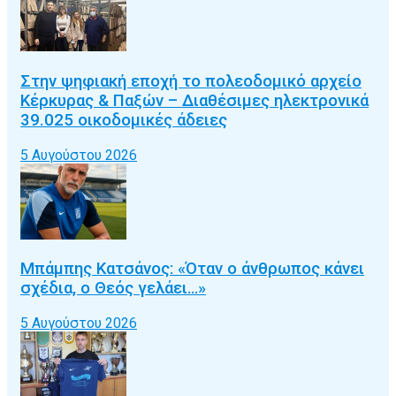
Στην ψηφιακή εποχή το πολεοδομικό αρχείο
Κέρκυρας & Παξών – Διαθέσιμες ηλεκτρονικά
39.025 οικοδομικές άδειες
5 Αυγούστου 2026
Μπάμπης Κατσάνος: «Όταν ο άνθρωπος κάνει
σχέδια, ο Θεός γελάει…»
5 Αυγούστου 2026