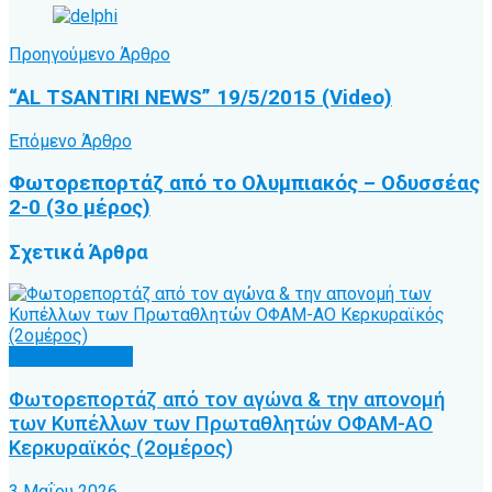
Προηγούμενο Άρθρο
“AL TSANTIRI NEWS” 19/5/2015 (Video)
Επόμενο Άρθρο
Φωτορεπορτάζ από το Ολυμπιακός – Οδυσσέας
2-0 (3ο μέρος)
Σχετικά
Άρθρα
Φωτορεπορτάζ
Φωτορεπορτάζ από τον αγώνα & την απονομή
των Κυπέλλων των Πρωταθλητών ΟΦΑΜ-ΑΟ
Κερκυραϊκός (2ομέρος)
3 Μαΐου 2026