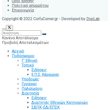
Όροι χρήσης
Πολιτική απορρήτου
Επικοινωνία
Copyright © 2022 CorfuCorner.gr - Developed by
DigiLab
Κανένα Αποτέλεσμα
Προβολή Αποτελεσμάτων
Αρχική
Ποδόσφαιρο
Γ’ Εθνική
Τοπικό
Ειδήσεις
Ε.Π.Σ. Κέρκυρας
Υποδομές
Γυναίκες
Παλαίμαχοι
Διαιτησία
Ειδήσεις
Διαιτητές Εθνικών Κατηγοριών
ΣΔΠΚ-ΕΔ/ΕΠΣΚ