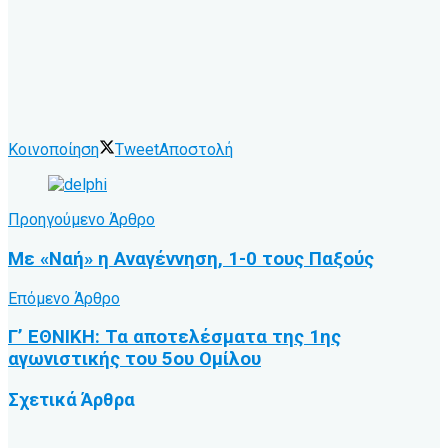
Κοινοποίηση
Tweet
Αποστολή
Προηγούμενο Άρθρο
Με «Ναή» η Αναγέννηση, 1-0 τους Παξούς
Επόμενο Άρθρο
Γ’ ΕΘΝΙΚΗ: Τα αποτελέσματα της 1ης
αγωνιστικής του 5ου Ομίλου
Σχετικά
Άρθρα