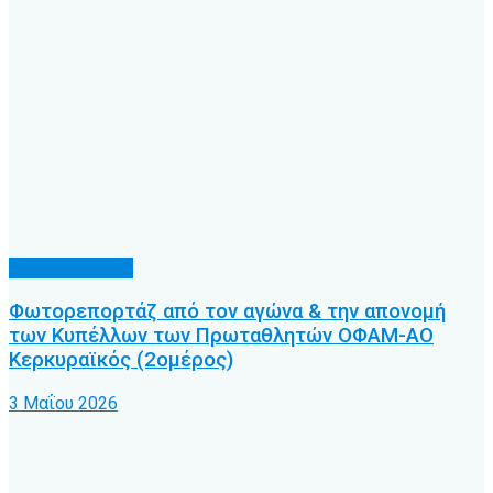
Φωτορεπορτάζ
Φωτορεπορτάζ από τον αγώνα & την απονομή
των Κυπέλλων των Πρωταθλητών ΟΦΑΜ-ΑΟ
Κερκυραϊκός (2ομέρος)
3 Μαΐου 2026