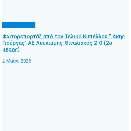
Φωτορεπορτάζ
Φωτορεπορτάζ από τον Τελικό Κυπέλλου ” Ακης
Γιούργας” ΑΕ Λευκίμμης-Θιναλιακός 2-0 (2ο
μέρος)
2 Μαΐου 2026