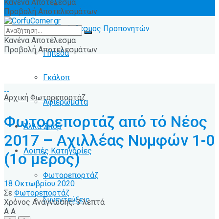
Κανένα Αποτέλεσμα
Ειδήσεις
Προβολή Αποτελεσμάτων
Σύνδεσμος Προπονητών
Κανένα Αποτέλεσμα
Προβολή Αποτελεσμάτων
Γήπεδα
Γκάλοπ
Αρχική
Φωτορεπορτάζ
Αφιερώματα
Φωτορεπορτάζ από τό Νέος
Άλλα Σπόρ
2017 – Αχιλλέας Νυμφών 1-0
Λοιπές Κατηγορίες
(1ο μέρος)
Φωτορεπορτάζ
18 Οκτωβρίου 2020
Σε
Φωτορεπορτάζ
Συνεντεύξεις
Χρόνος Ανάγνωσης: 3 λεπτά
A
A