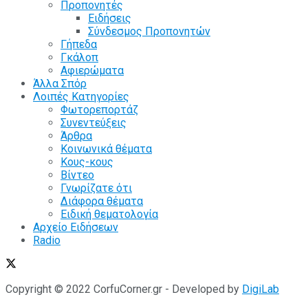
Προπονητές
Ειδήσεις
Σύνδεσμος Προπονητών
Γήπεδα
Γκάλοπ
Αφιερώματα
Άλλα Σπόρ
Λοιπές Κατηγορίες
Φωτορεπορτάζ
Συνεντεύξεις
Άρθρα
Κοινωνικά θέματα
Κους-κους
Βίντεο
Γνωρίζατε ότι
Διάφορα θέματα
Ειδική θεματολογία
Αρχείο Ειδήσεων
Radio
Copyright © 2022 CorfuCorner.gr - Developed by
DigiLab