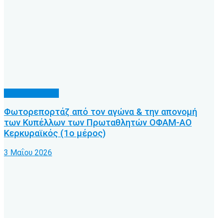
Φωτορεπορτάζ
Φωτορεπορτάζ από τον αγώνα & την απονομή
των Κυπέλλων των Πρωταθλητών ΟΦΑΜ-ΑΟ
Κερκυραϊκός (1ο μέρος)
3 Μαΐου 2026