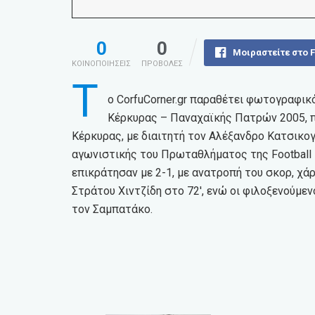
0
0
Μοιραστείτε στο 
ΚΟΙΝΟΠΟΙΗΣΕΙΣ
ΠΡΟΒΟΛΕΣ
Τ
ο CorfuCorner.gr παραθέτει φωτογραφι
Κέρκυρας – Παναχαϊκής Πατρών 2005, πο
Κέρκυρας, με διαιτητή τον Αλέξανδρο Κατσικογ
αγωνιστικής του Πρωταθλήματος της Football 
επικράτησαν με 2-1, με ανατροπή του σκορ, χά
Στράτου Χιντζίδη στο 72′, ενώ οι φιλοξενούμεν
τον Σαμπατάκο.