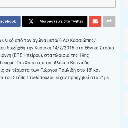
Facebook
Μοιραστείτε στο Twitter
κό υλικό από τον αγώνα μεταξύ ΑΟ Κασσιώπης/
υ διεξήχθη την Κυριακή 14/2/2016 στο Εθνικό Στάδιο
ιάννη (ΕΠΣ Ηπείρου), στα πλαίσια της 19ης
League. Οι «Φαίακες» του Αλέκου Βοσνιάδη
ρις σε τέρματα των Γιώργου Παμλίδη στο 18′ και
οι του Στάθη Σταθόπουλου είχαν προηγηθεί στο 2′ με