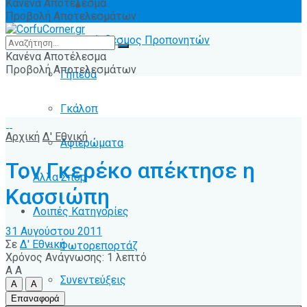
Κανένα Αποτέλεσμα
Ειδήσεις
Προβολή Αποτελεσμάτων
Σύνδεσμος Προπονητών
Κανένα Αποτέλεσμα
Προβολή Αποτελεσμάτων
Γήπεδα
Γκάλοπ
Αρχική
Δ' Εθνική
Αφιερώματα
Τον Γκερέκο απέκτησε η
Άλλα Σπόρ
Κασσιώπη
Λοιπές Κατηγορίες
31 Αυγούστου 2011
Σε
Δ' Εθνική
Φωτορεπορτάζ
Χρόνος Ανάγνωσης: 1 λεπτό
A
A
Συνεντεύξεις
A
A
Επαναφορά