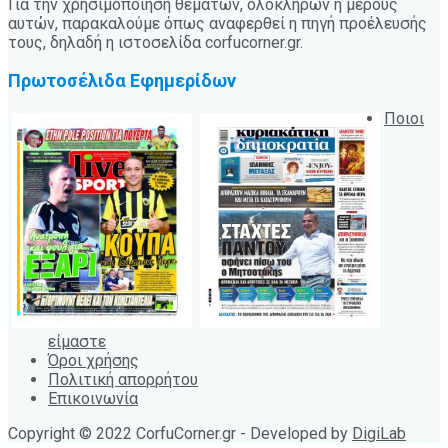
Για την χρησιμοποίηση θεμάτων, ολόκληρων ή μέρους
αυτών, παρακαλούμε όπως αναφερθεί η πηγή προέλευσής
τους, δηλαδή η ιστοσελίδα corfucorner.gr.
Πρωτοσέλιδα Εφημερίδων
Ποιοι
είμαστε
Όροι χρήσης
Πολιτική απορρήτου
Επικοινωνία
Copyright © 2022 CorfuCorner.gr - Developed by
DigiLab