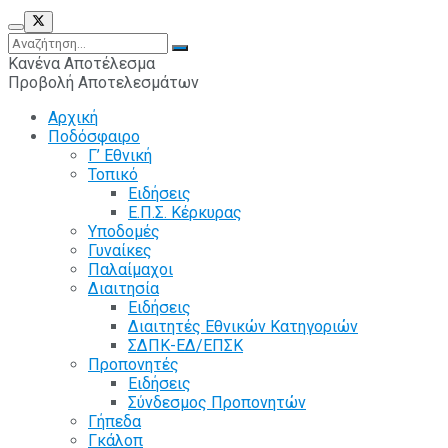
Κανένα Αποτέλεσμα
Προβολή Αποτελεσμάτων
Αρχική
Ποδόσφαιρο
Γ’ Εθνική
Τοπικό
Ειδήσεις
Ε.Π.Σ. Κέρκυρας
Υποδομές
Γυναίκες
Παλαίμαχοι
Διαιτησία
Ειδήσεις
Διαιτητές Εθνικών Κατηγοριών
ΣΔΠΚ-ΕΔ/ΕΠΣΚ
Προπονητές
Ειδήσεις
Σύνδεσμος Προπονητών
Γήπεδα
Γκάλοπ