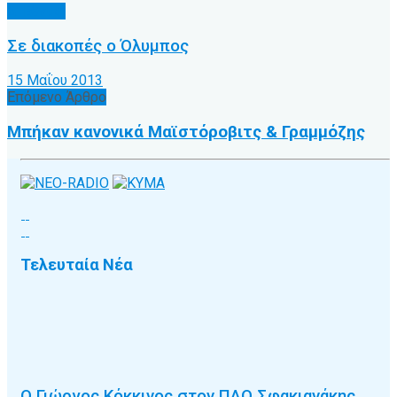
Δ' Εθνική
Σε διακοπές ο Όλυμπος
15 Μαΐου 2013
Επόμενο Άρθρο
Μπήκαν κανονικά Μαϊστόροβιτς & Γραμμόζης
Τελευταία Νέα
Ο Γιώργος Κόκκινος στον ΠΑΟ Σφακιανάκης