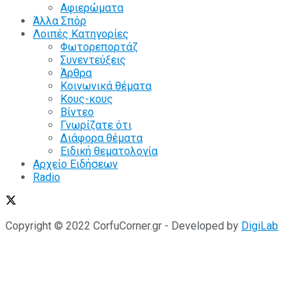
Αφιερώματα
Άλλα Σπόρ
Λοιπές Κατηγορίες
Φωτορεπορτάζ
Συνεντεύξεις
Άρθρα
Κοινωνικά θέματα
Κους-κους
Βίντεο
Γνωρίζατε ότι
Διάφορα θέματα
Ειδική θεματολογία
Αρχείο Ειδήσεων
Radio
Copyright © 2022 CorfuCorner.gr - Developed by
DigiLab