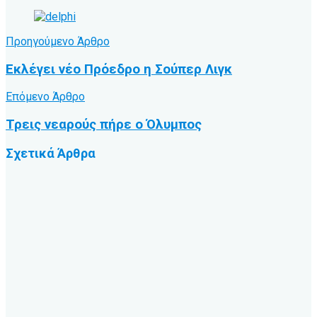
Προηγούμενο Άρθρο
Εκλέγει νέο Πρόεδρο η Σούπερ Λιγκ
Επόμενο Άρθρο
Τρεις νεαρούς πήρε ο Όλυμπος
Σχετικά
Άρθρα