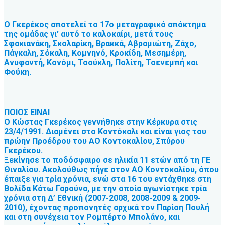
Ο Γκερέκος αποτελεί το 17ο μεταγραφικό απόκτημα
της ομάδας γι’ αυτό το καλοκαίρι, μετά τους
Σφακιανάκη, Σκολαρίκη, Βρακκά, Αβραμιώτη, Ζάχο,
Πάγκαλη, Σόκαλη, Κομνηνό, Κροκίδη, Μεσημέρη,
Ανυφαντή, Κονόμι, Τσούκλη, Πολίτη, Τσενεμπή και
Φούκη.
ΠΟΙΟΣ ΕΙΝΑΙ
Ο Κώστας Γκερέκος γεννήθηκε στην Κέρκυρα στις
23/4/1991. Διαμένει στο Κοντόκαλι και είναι γιος του
πρώην Προέδρου του ΑΟ Κοντοκαλίου, Σπύρου
Γκερέκου.
Ξεκίνησε το ποδόσφαιρο σε ηλικία 11 ετών από τη ΓΕ
Θιναλίου. Ακολούθως πήγε στον ΑΟ Κοντοκαλίου, όπου
έπαιξε για τρία χρόνια, ενώ στα 16 του εντάχθηκε στη
Βολίδα Κάτω Γαρούνα, με την οποία αγωνίστηκε τρία
χρόνια στη Δ’ Εθνική (2007-2008, 2008-2009 & 2009-
2010), έχοντας προπονητές αρχικά τον Παρίση Πουλή
και στη συνέχεια τον Ρομπέρτο Μπολάνο, και