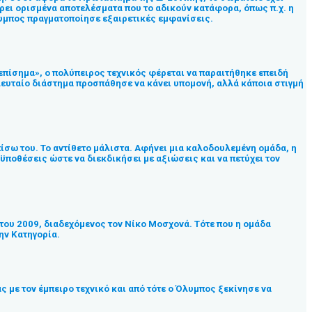
έρει ορισμένα αποτελέσματα που το αδικούν κατάφορα, όπως π.χ. η
λυμπος πραγματοποίησε εξαιρετικές εμφανίσεις.
νεπίσημα», ο πολύπειρος τεχνικός φέρεται να παραιτήθηκε επειδή
λευταίο διάστημα προσπάθησε να κάνει υπομονή, αλλά κάποια στιγμή
σω του. Το αντίθετο μάλιστα. Αφήνει μια καλοδουλεμένη ομάδα, η
οϋποθέσεις ώστε να διεκδικήσει με αξιώσεις και να πετύχει τον
 του 2009, διαδεχόμενος τον Νίκο Μοσχονά. Τότε που η ομάδα
ην Κατηγορία.
 με τον έμπειρο τεχνικό και από τότε ο Όλυμπος ξεκίνησε να