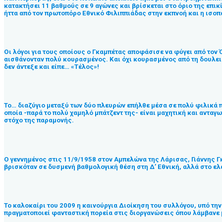
κατακτήσει 11 βαθμούς σε 9 αγώνες και βρίσκεται στο όριο της επικ
ήττα από τον πρωτοπόρο Εθνικό Φιλιππιάδας στην εκπνοή και η ισοπ
Οι λόγοι για τους οποίους ο Γκαμπέτας αποφάσισε να φύγει από τον 
αισθάνονταν πολύ κουρασμένος. Και όχι κουρασμένος από τη δουλειά
δεν άντεξε και είπε… «Τέλος»!
Το… διαζύγιο μεταξύ των δύο πλευρών επήλθε μέσα σε πολύ φιλικά 
οποία -παρά το πολύ χαμηλό μπάτζεντ της- είναι μαχητική και ανταγω
στόχο της παραμονής.
Ο γεννημένος στις 11/9/1958 στον Αμπελώνα της Λάρισας, Γιάννης Γ
βρισκόταν σε δυσμενή βαθμολογική θέση στη Δ’ Εθνική, αλλά στο ελ
Το καλοκαίρι του 2009 η καινούργια Διοίκηση του συλλόγου, υπό την
πραγματοποιεί φανταστική πορεία στις διοργανώσεις όπου λάμβανε 