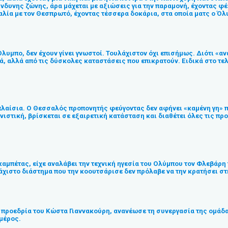
ίνδυνης ζώνης, άρα μάχεται με αξιώσεις για την παραμονή, έχοντας φ
αλία με τον Θεσπρωτό, έχοντας τέσσερα δοκάρια, στα οποία ματς ο Ό
Όλυμπο, δεν έχουν γίνει γνωστοί. Τουλάχιστον όχι επισήμως. Διότι «α
, αλλά από τις δύσκολες καταστάσεις που επικρατούν. Ειδικά στο τε
πλαίσια. Ο Θεσσαλός προπονητής φεύγοντας δεν αφήνει «καμένη γη» πί
νιστική, βρίσκεται σε εξαιρετική κατάσταση και διαθέτει όλες τις πρ
καμπέτας, είχε αναλάβει την τεχνική ηγεσία του Ολύμπου τον Φλεβάρη
άχιστο διάστημα που την κοουτσάρισε δεν πρόλαβε να την κρατήσει στ
 προεδρία του Κώστα Γιαννακούρη, ανανέωσε τη συνεργασία της ομάδας
μέρος.