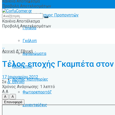
Κανένα Αποτέλεσμα
Ειδήσεις
Προβολή Αποτελεσμάτων
Σύνδεσμος Προπονητών
Κανένα Αποτέλεσμα
Προβολή Αποτελεσμάτων
Γήπεδα
Γκάλοπ
Αρχική
Δ' Εθνική
Αφιερώματα
Τέλος εποχής Γκαμπέτα στον
Άλλα Σπόρ
17 Ιανουαρίου 2012
Λοιπές Κατηγορίες
Σε
Δ' Εθνική
Χρόνος Ανάγνωσης: 1 λεπτό
A
A
Φωτορεπορτάζ
A
A
Επαναφορά
Συνεντεύξεις