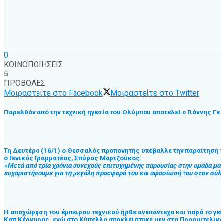
0
ΚΟΙΝΟΠΟΙΗΣΕΙΣ
5
ΠΡΟΒΟΛΕΣ
Μοιραστείτε στο Facebook
Μοιραστείτε στο Twitter
Παρελθόν από την τεχνική ηγεσία του Ολύμπου αποτελεί ο Γιάννης Γκ
Τη Δευτέρα (16/1) ο Θεσσαλός προπονητής υπέβαλλε την παραίτησή 
ο Γενικός Γραμματέας, Σπύρος Μαρτζούκος:
«Μετά από τρία χρόνια συνεχούς επιτυχημένης παρουσίας στην ομάδα μα
ευχαριστήσουμε για τη μεγάλη προσφορά του και αφοσίωσή του στον σύλλ
Η αποχώρηση του έμπειρου τεχνικού ήρθε αναπάντεχα και παρά το γε
Καπ Κέρκυρας, ενώ στο Κύπελλο αποκλείστηκε μεν στα Προημιτελικά,