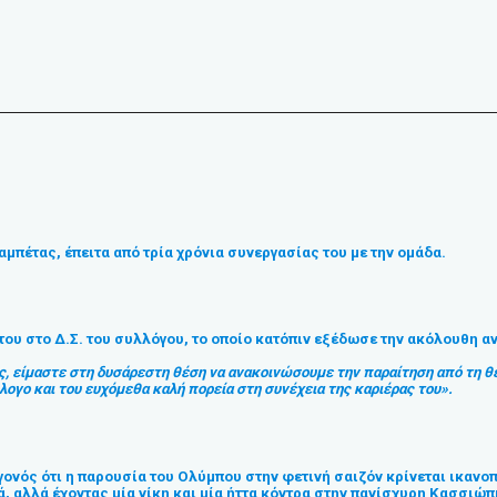
αμπέτας, έπειτα από τρία χρόνια συνεργασίας του με την ομάδα.
του στο Δ.Σ. του συλλόγου, το οποίο κατόπιν εξέδωσε την ακόλουθη 
ς, είμαστε στη δυσάρεστη θέση να ανακοινώσουμε την παραίτηση από τη θ
ογο και του ευχόμεθα καλή πορεία στη συνέχεια της καριέρας του».
γονός ότι η παρουσία του Ολύμπου στην φετινή σαιζόν κρίνεται ικανο
 αλλά έχοντας μία νίκη και μία ήττα κόντρα στην πανίσχυρη Κασσιώπ