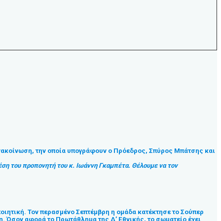
ανακοίνωση, την οποία υπογράφουν ο Πρόεδρος, Σπύρος Μπάτσης και
έση του προπονητή του κ. Ιωάννη Γκαμπέτα. Θέλουμε να τον
ποιητική. Τον περασμένο Σεπτέμβρη η ομάδα κατέκτησε το Σούπερ
η. Όσον αφορά το Πρωτάθλημα της Δ’ Εθνικής, το σωματείο έχει