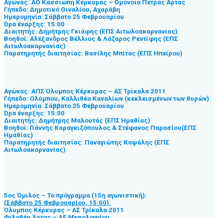
Αγώνας: ΑΟ Κασσιώπη Κέρκυρας – Ομόνοια Πέτρας Άρτας
Γήπεδο: Δημοτικό Θιναλίου, Αχαράβη
Ημερομηνία: Σάββατο 25 Φεβρουαρίου
Ώρα έναρξης: 15:00
Διαιτητής: Δημήτρης Γκιάφης (ΕΠΣ Αιτωλοακαρνανίας)
Βοηθοί: Αλέξανδρος Βέλλιος & Λάζαρος Ρεντίφης (ΕΠΣ
Αιτωλοακαρνανίας)
Παρατηρητής διαιτησίας: Βασίλης Μπίτας (ΕΠΣ Ηπείρου)
Αγώνας: ΑΠΣ Όλυμπος Κέρκυρας – ΑΣ Τρίκαλα 2011
Γήπεδο: Ολύμπου, Καλλιθέα Καναλίων (κεκλεισμένων των θυρών)
Ημερομηνία: Σάββατο 25 Φεβρουαρίου
Ώρα έναρξης: 15:00
Διαιτητής: Δημήτρης Μαλουτάς (ΕΠΣ Ημαθίας)
Βοηθοί: Γιάννης Καραγκιζόπουλος & Στέφανος Παρασίου(ΕΠΣ
Ημαθίας)
Παρατηρητής διαιτησίας: Παναγιώτης Καψάλης (ΕΠΣ
Αιτωλοακαρνανίας)
5ος Όμιλος – Το πρόγραμμα (15η αγωνιστική):
(Σάββατο 25 Φεβρουαρίου, 15:00):
Όλυμπος Κέρκυρας – ΑΣ Τρίκαλα 2011
Φιλοθέη Άρτας – ΑΕ Μεσολογγίου