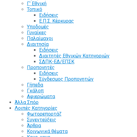
Γ’ Εθνική
Τοπικό
Ειδήσεις
Ε.Π.Σ. Κέρκυρας
Υποδομές
Γυναίκες
Παλαίμαχοι
Διαιτησία
Ειδήσεις
Διαιτητές Εθνικών Κατηγοριών
ΣΔΠΚ-ΕΔ/ΕΠΣΚ
Προπονητές
Ειδήσεις
Σύνδεσμος Προπονητών
Γήπεδα
Γκάλοπ
Αφιερώματα
Άλλα Σπόρ
Λοιπές Κατηγορίες
Φωτορεπορτάζ
Συνεντεύξεις
Άρθρα
Κοινωνικά θέματα