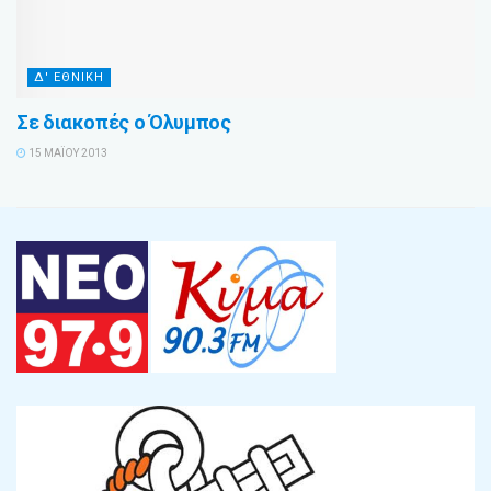
Δ' ΕΘΝΙΚΗ
Σε διακοπές ο Όλυμπος
15 ΜΑΪ́ΟΥ 2013