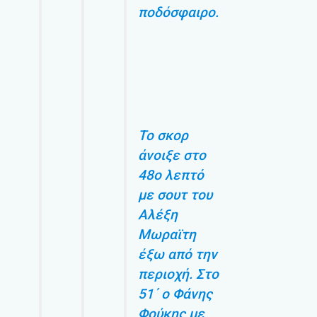
ποδόσφαιρο.
Το σκορ
άνοιξε στο
48ο λεπτό
με σουτ του
Αλέξη
Μωραϊτη
έξω από την
περιοχή. Στο
51΄ ο Φάνης
Φούκης με