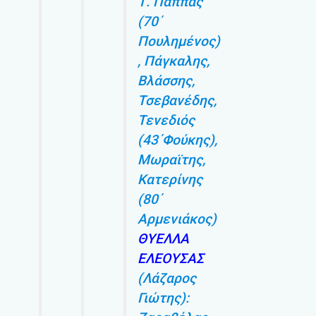
Τ. Παππάς
(70΄
Πουλημένος)
, Πάγκαλης,
Βλάσσης,
Τσεβανέδης,
Τενεδιός
(43΄Φούκης),
Μωραϊτης,
Κατερίνης
(80΄
Αρμενιάκος)
ΘΥΕΛΛΑ
ΕΛΕΟΥΣΑΣ
(Λάζαρος
Γιώτης):