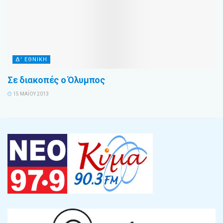
Δ' ΕΘΝΙΚΗ
Σε διακοπές ο Όλυμπος
15 ΜΑΪ́ΟΥ 2013