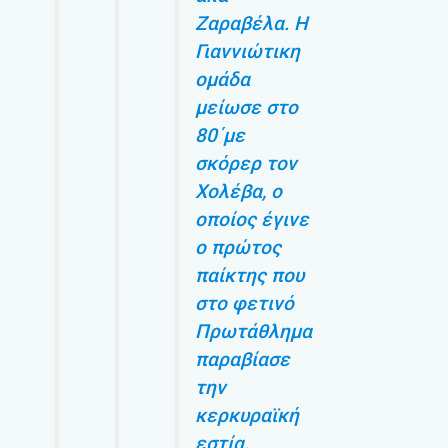
Ζαραβέλα. Η
Γιαννιώτικη
ομάδα
μείωσε στο
80΄με
σκόρερ τον
Χολέβα, ο
οποίος έγινε
ο πρώτος
παίκτης που
στο φετινό
Πρωτάθλημα
παραβίασε
την
κερκυραϊκή
εστία.