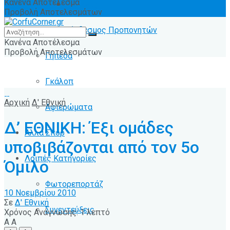
Κανένα Αποτέλεσμα
Ειδήσεις
Προβολή Αποτελεσμάτων
Σύνδεσμος Προπονητών
Κανένα Αποτέλεσμα
Προβολή Αποτελεσμάτων
Γήπεδα
Γκάλοπ
Αρχική
Δ' Εθνική
Αφιερώματα
Δ’ ΕΘΝΙΚΗ: Έξι ομάδες
Άλλα Σπόρ
υποβιβάζονται από τον 5ο
Λοιπές Κατηγορίες
Όμιλο
Φωτορεπορτάζ
10 Νοεμβρίου 2010
Σε
Δ' Εθνική
Συνεντεύξεις
Χρόνος Ανάγνωσης: 1 λεπτό
A
A