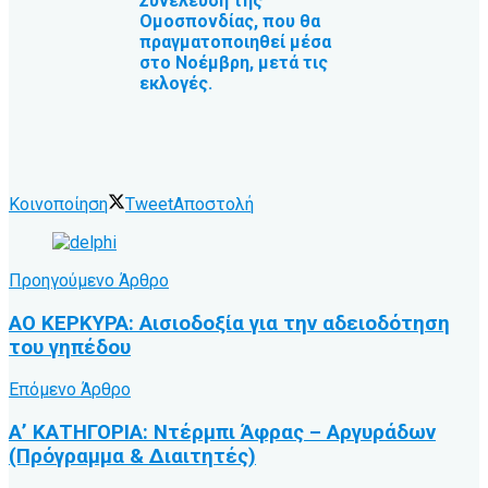
Συνέλευση της
Ομοσπονδίας, που θα
πραγματοποιηθεί μέσα
στο Νοέμβρη, μετά τις
εκλογές.
Κοινοποίηση
Tweet
Αποστολή
Προηγούμενο Άρθρο
ΑΟ ΚΕΡΚΥΡΑ: Αισιοδοξία για την αδειοδότηση
του γηπέδου
Επόμενο Άρθρο
Α’ ΚΑΤΗΓΟΡΙΑ: Ντέρμπι Άφρας – Αργυράδων
(Πρόγραμμα & Διαιτητές)