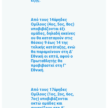
εξής:
Από τους 14άρηδες
Ομίλους (4ος, 5ος, 8ος)
υποβιβάζονται έξι
ομάδες, δηλαδή εκείνες
ου θα καταταγούν στις
θέσεις 9 έως 14 της
τελικής κατάταξης, ενώ
θα παραμείνουν στη Δ’
Εθνική οι επτά, αφού ο
Πρωταθλητής θα
προβιβαστεί στη Γ’
Εθνική.
Από τους 17άρηδες
Ομίλους (1ος, 2ος, 6ος,
7ος) υποβιβάζονται
οκτώ ομάδες και
συνεχίζουν στη Δ’