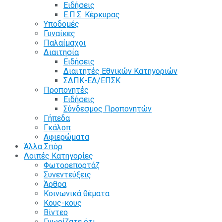
Ειδήσεις
Ε.Π.Σ. Κέρκυρας
Υποδομές
Γυναίκες
Παλαίμαχοι
Διαιτησία
Ειδήσεις
Διαιτητές Εθνικών Κατηγοριών
ΣΔΠΚ-ΕΔ/ΕΠΣΚ
Προπονητές
Ειδήσεις
Σύνδεσμος Προπονητών
Γήπεδα
Γκάλοπ
Αφιερώματα
Άλλα Σπόρ
Λοιπές Κατηγορίες
Φωτορεπορτάζ
Συνεντεύξεις
Άρθρα
Κοινωνικά θέματα
Κους-κους
Βίντεο
Γνωρίζατε ότι