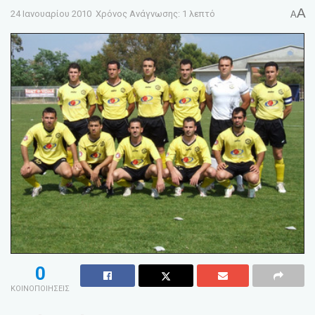
A
24 Ιανουαρίου 2010
Χρόνος Ανάγνωσης: 1 λεπτό
A
0
ΚΟΙΝΟΠΟΙΗΣΕΙΣ