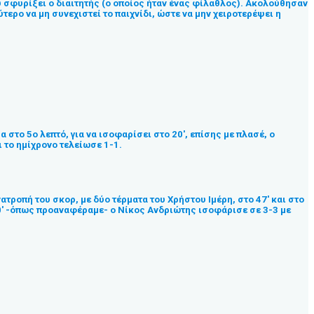
ύ σφυρίξει ο διαιτητής (ο οποίος ήταν ένας φίλαθλος). Ακολούθησαν
ερο να μη συνεχιστεί το παιχνίδι, ώστε να μην χειροτερέψει η
το 5ο λεπτό, για να ισοφαρίσει στο 20′, επίσης με πλασέ, ο
ι το ημίχρονο τελείωσε 1-1.
τροπή του σκορ, με δύο τέρματα του Χρήστου Ιμέρη, στο 47′ και στο
 70′ -όπως προαναφέραμε- ο Νίκος Ανδριώτης ισοφάρισε σε 3-3 με