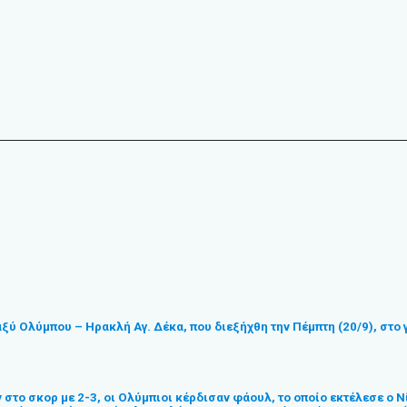
ξύ Ολύμπου – Ηρακλή Αγ. Δέκα, που διεξήχθη την Πέμπτη (20/9), στο
 στο σκορ με 2-3, οι Ολύμπιοι κέρδισαν φάουλ, το οποίο εκτέλεσε ο 