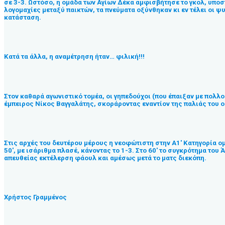
σε 3-3. Ωστόσο, η ομάδα των Αγίων Δέκα αμφισβήτησε το γκολ, υποσ
λογομαχίες μεταξύ παικτών, τα πνεύματα οξύνθηκαν κι εν τέλει οι ψ
κατάσταση.
Κατά τα άλλα, η αναμέτρηση ήταν… φιλική!!!
Στον καθαρά αγωνιστικό τομέα, οι γηπεδούχοι (που έπαιξαν με πολλ
έμπειρος Νίκος Βαγγαλάτης, σκοράροντας εναντίον της παλιάς του ομ
Στις αρχές του δευτέρου μέρους η νεοφώτιστη στην Α1′ Κατηγορία ομ
50′, με ισάριθμα πλασέ, κάνοντας το 1-3. Στο 60′ το συγκρότημα τ
απευθείας εκτέλερση φάουλ και αμέσως μετά το ματς διεκόπη.
Χρήστος Γραμμένος