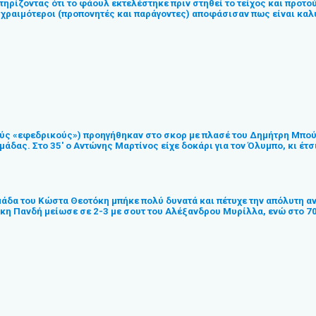
τηρίζοντας ότι το φάουλ εκτελέστηκε πριν στηθεί το τείχος και προτο
υχραιμότεροι (προπονητές και παράγοντες) αποφάσισαν πως είναι καλύτ
ούς «εφεδρικούς») προηγήθηκαν στο σκορ με πλασέ του Δημήτρη Μπούα σ
άδας. Στο 35′ ο Αντώνης Μαρτίνος είχε δοκάρι για τον Όλυμπο, κι έτσ
άδα του Κώστα Θεοτόκη μπήκε πολύ δυνατά και πέτυχε την απόλυτη ανα
ου Άκη Πανδή μείωσε σε 2-3 με σουτ του Αλέξανδρου Μυρίλλα, ενώ στο