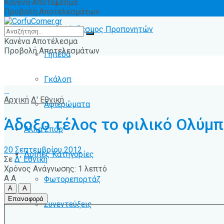
Κανένα Αποτέλεσμα
Ειδήσεις
Προβολή Αποτελεσμάτων
Σύνδεσμος Προπονητών
Κανένα Αποτέλεσμα
Προβολή Αποτελεσμάτων
Γήπεδα
Γκάλοπ
Αρχική
Δ' Εθνική
Αφιερώματα
Άδοξο τέλος το φιλικό Ολύμπ
Άλλα Σπόρ
20 Σεπτεμβρίου 2012
Λοιπές Κατηγορίες
Σε
Δ' Εθνική
Χρόνος Ανάγνωσης: 1 λεπτό
A
A
Φωτορεπορτάζ
A
A
Επαναφορά
Συνεντεύξεις