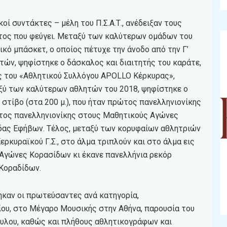
οί συντάκτες – μέλη του Π.Σ.Α.Τ., ανέδειξαν τους
έτος που φεύγει. Μεταξύ των καλύτερων ομάδων του
κό μπάσκετ, ο οποίος πέτυχε την άνοδο από την Γ’
τών, ψηφίστηκε ο δάσκαλος και διαιτητής του καράτε,
ς του «Αθλητικού Συλλόγου APOLLO Κέρκυρας»,
αξύ των καλύτερων αθλητών του 2018, ψηφίστηκε ο
 στίβο (στα 200 μ.), που ήταν πρώτος πανελληνιονίκης
ος πανελληνιονίκης στους Μαθητικούς Αγώνες
άδας Εφήβων. Τέλος, μεταξύ των κορυφαίων αθλητριών
ρκυραϊκού Γ.Σ., στο άλμα τριπλούν και στο άλμα εις
 Αγώνες Κορασίδων κι έκανε πανελλήνια ρεκόρ
 Κοραδίδων.
τηκαν οι πρωτεύσαντες ανά κατηγορία,
ου, στο Μέγαρο Μουσικής στην Αθήνα, παρουσία του
υλου, καθώς και πλήθους αθλητικογράφων και