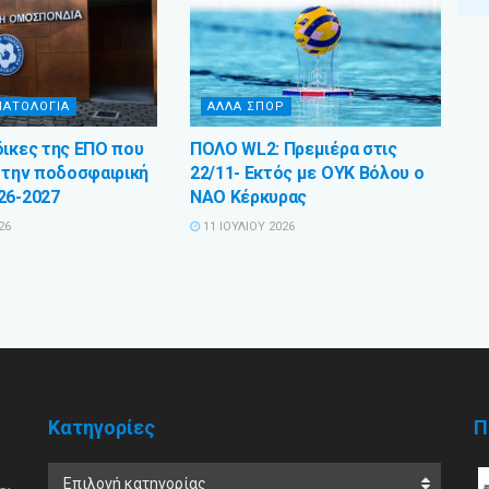
ΜΑΤΟΛΟΓΙΑ
ΑΛΛΑ ΣΠΟΡ
δικες της ΕΠΟ που
ΠΟΛΟ WL2: Πρεμιέρα στις
α την ποδοσφαιρική
22/11- Εκτός με ΟΥΚ Βόλου ο
26-2027
ΝΑΟ Κέρκυρας
26
11 ΙΟΥΛΊΟΥ 2026
Κατηγορίες
Π
Επιλογή κατηγορίας