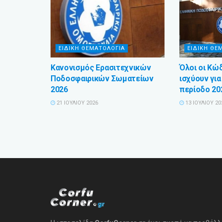
ΕΙΔΙΚΗ ΘΕΜΑΤΟΛΟΓΙΑ
ΕΙΔΙΚΗ ΘΕ
Κανονισμός Ερασιτεχνικών
Όλοι οι Κώ
Ποδοσφαιρικών Σωματείων
ισχύουν γι
2026
περίοδο 20
21 ΙΟΥΛΊΟΥ 2026
13 ΙΟΥΛΊΟΥ 20