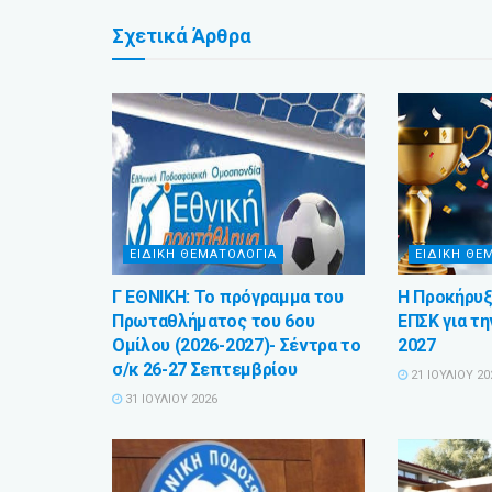
Σχετικά
Άρθρα
ΕΙΔΙΚΗ ΘΕΜΑΤΟΛΟΓΙΑ
ΕΙΔΙΚΗ ΘΕ
Γ ΕΘΝΙΚΗ: Το πρόγραμμα του
Η Προκήρυξ
Πρωταθλήματος του 6ου
ΕΠΣΚ για τη
Ομίλου (2026-2027)- Σέντρα το
2027
σ/κ 26-27 Σεπτεμβρίου
21 ΙΟΥΛΊΟΥ 20
31 ΙΟΥΛΊΟΥ 2026