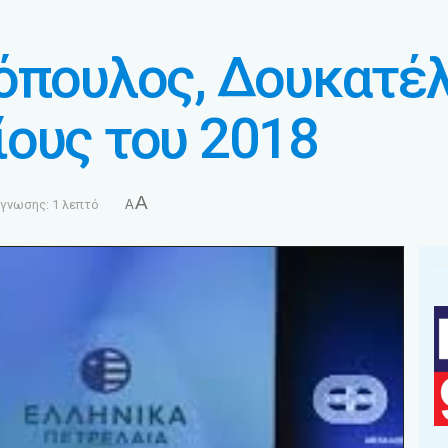
όπουλος, Δουκατέ
ους του 2018
A
γνωσης: 1 λεπτό
A