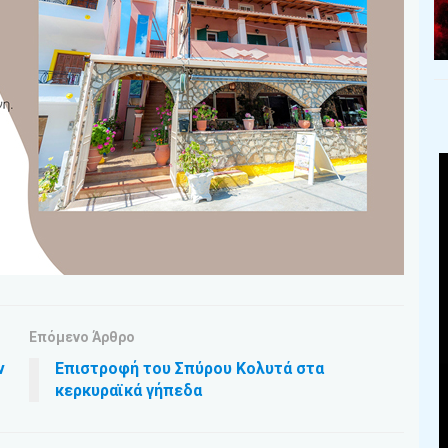
Επόμενο Άρθρο
ν
Επιστροφή του Σπύρου Κολυτά στα
κερκυραϊκά γήπεδα