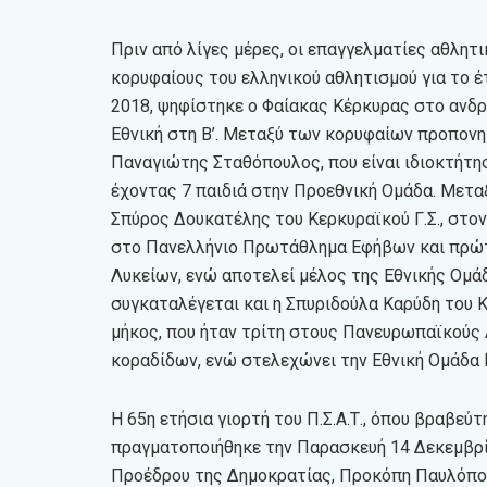
Πριν από λίγες μέρες, οι επαγγελματίες αθλητικ
κορυφαίους του ελληνικού αθλητισμού για το 
2018, ψηφίστηκε ο Φαίακας Κέρκυρας στο ανδρι
Εθνική στη Β’. Μεταξύ των κορυφαίων προπονη
Παναγιώτης Σταθόπουλος, που είναι ιδιοκτήτη
έχοντας 7 παιδιά στην Προεθνική Ομάδα. Μετ
Σπύρος Δουκατέλης του Κερκυραϊκού Γ.Σ., στον
στο Πανελλήνιο Πρωτάθλημα Εφήβων και πρώτ
Λυκείων, ενώ αποτελεί μέλος της Εθνικής Ομ
συγκαταλέγεται και η Σπυριδούλα Καρύδη του Κε
μήκος, που ήταν τρίτη στους Πανευρωπαϊκούς
κοραδίδων, ενώ στελεχώνει την Εθνική Ομάδα
Η 65η ετήσια γιορτή του Π.Σ.Α.Τ., όπου βραβεύ
πραγματοποιήθηκε την Παρασκευή 14 Δεκεμβρί
Προέδρου της Δημοκρατίας, Προκόπη Παυλόπο