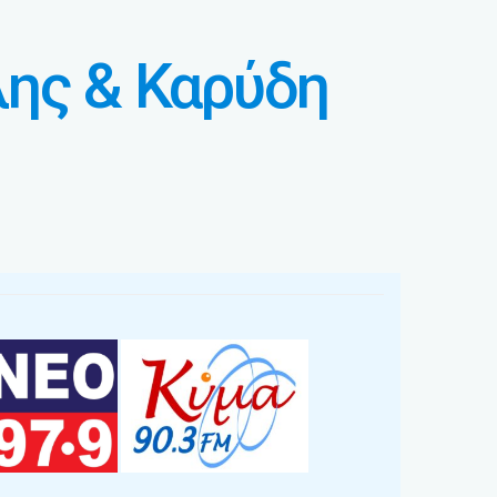
λης & Καρύδη