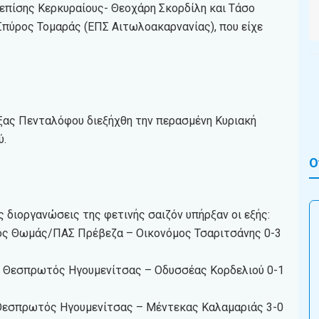
-επίσης Κερκυραίους- Θεοχάρη Σκορδίλη και Τάσο
Σπύρος Τομαράς (ΕΠΣ Αιτωλοακαρνανίας), που είχε
ας Πενταλόφου διεξήχθη την περασμένη Κυριακή
ύ.
Ο
 διοργανώσεις της φετινής σαιζόν υπήρξαν οι εξής:
Άγιος Θωμάς/ΠΑΣ Πρέβεζα – Οικονόμος Τσαριτσάνης 0-3
υ): Θεσπρωτός Ηγουμενίτσας – Οδυσσέας Κορδελιού 0-1
: Θεσπρωτός Ηγουμενίτσας – Μέντεκας Καλαμαριάς 3-0