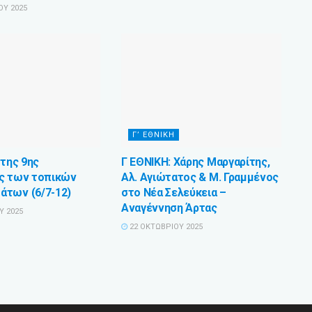
ΟΥ 2025
Γ’ ΕΘΝΙΚΗ
 της 9ης
Γ ΕΘΝΙΚΗ: Χάρης Μαργαρίτης,
ς των τοπικών
Αλ. Αγιώτατος & Μ. Γραμμένος
των (6/7-12)
στο Νέα Σελεύκεια –
Αναγέννηση Άρτας
Υ 2025
22 ΟΚΤΩΒΡΊΟΥ 2025