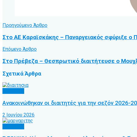
Προηγούμενο Άρθρο
Στο ΑΕ Καραϊσκάκης – Παναργειακός σφύριξε ο 
Επόμενο Άρθρο
Στο Πρέβεζα – Θεσπρωτικό διαιτήτευσε ο Μουχλ
Σχετικά
Άρθρα
Διαιτησία
Ανακοινώθηκαν οι διαιτητές για την σεζόν 2026-2
2 Ιουνίου 2026
Διαιτησία