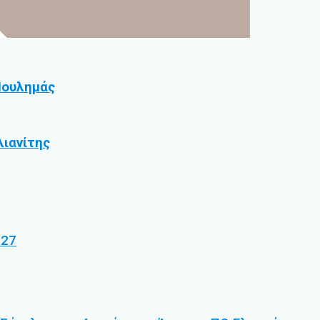
Πουλημάς
ιανίτης
027