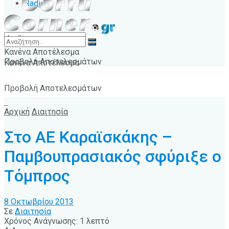
Radio
Κανένα Αποτέλεσμα
Προβολή Αποτελεσμάτων
Κανένα Αποτέλεσμα
Προβολή Αποτελεσμάτων
Αρχική
Διαιτησία
Στο ΑΕ Καραϊσκάκης –
Παμβουπρασιακός σφύριξε ο
Τόμπρος
8 Οκτωβρίου 2013
Σε
Διαιτησία
Χρόνος Ανάγνωσης: 1 λεπτό