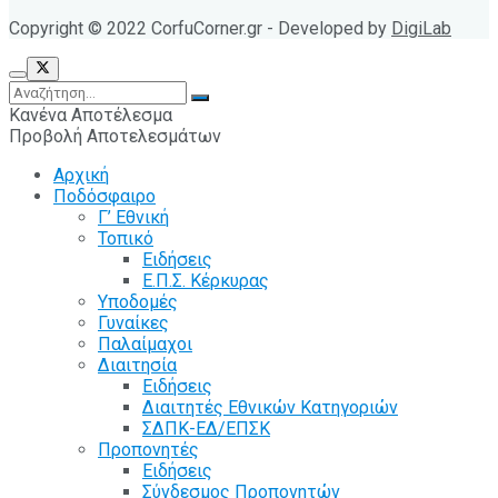
Copyright © 2022 CorfuCorner.gr - Developed by
DigiLab
Κανένα Αποτέλεσμα
Προβολή Αποτελεσμάτων
Αρχική
Ποδόσφαιρο
Γ’ Εθνική
Τοπικό
Ειδήσεις
Ε.Π.Σ. Κέρκυρας
Υποδομές
Γυναίκες
Παλαίμαχοι
Διαιτησία
Ειδήσεις
Διαιτητές Εθνικών Κατηγοριών
ΣΔΠΚ-ΕΔ/ΕΠΣΚ
Προπονητές
Ειδήσεις
Σύνδεσμος Προπονητών