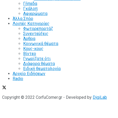
Γήπεδα
Γκάλοπ
Αφιερώματα
Άλλα Σπόρ
Λοιπές Κατηγορίες
Φωτορεπορτάζ
Συνεντεύξεις
Άρθρα
Κοινωνικά θέματα
Κους-κους
Βίντεο
Γνωρίζατε ότι
Διάφορα θέματα
Ειδική θεματολογία
Αρχείο Ειδήσεων
Radio
Copyright © 2022 CorfuCorner.gr - Developed by
DigiLab