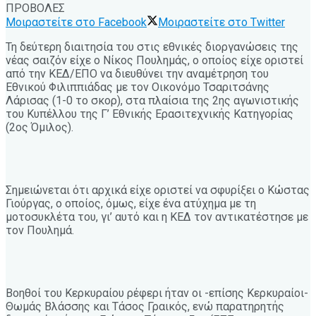
ΠΡΟΒΟΛΕΣ
Μοιραστείτε στο Facebook
Μοιραστείτε στο Twitter
Τη δεύτερη διαιτησία του στις εθνικές διοργανώσεις της
νέας σαιζόν είχε ο Νίκος Πουλημάς, ο οποίος είχε οριστεί
από την ΚΕΔ/ΕΠΟ να διευθύνει την αναμέτρηση του
Εθνικού Φιλιππιάδας με τον Οικονόμο Τσαριτσάνης
Λάρισας (1-0 το σκορ), στα πλαίσια της 2ης αγωνιστικής
του Κυπέλλου της Γ’ Εθνικής Ερασιτεχνικής Κατηγορίας
(2ος Όμιλος).
Σημειώνεται ότι αρχικά είχε οριστεί να σφυρίξει ο Κώστας
Γιούργας, ο οποίος, όμως, είχε ένα ατύχημα με τη
μοτοσυκλέτα του, γι’ αυτό και η ΚΕΔ τον αντικατέστησε με
τον Πουλημά.
Βοηθοί του Κερκυραίου ρέφερι ήταν οι -επίσης Κερκυραίοι-
Θωμάς Βλάσσης και Τάσος Γραικός, ενώ παρατηρητής