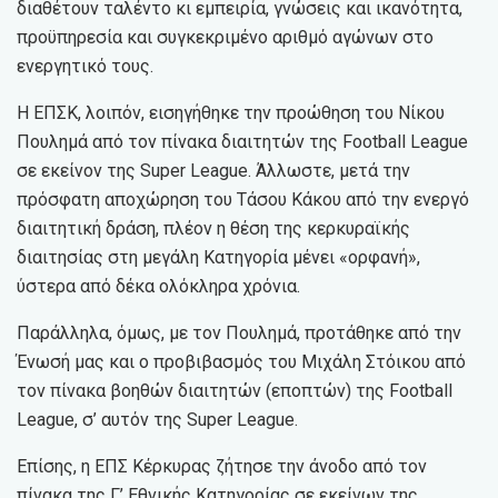
διαθέτουν ταλέντο κι εμπειρία, γνώσεις και ικανότητα,
προϋπηρεσία και συγκεκριμένο αριθμό αγώνων στο
ενεργητικό τους.
Η ΕΠΣΚ, λοιπόν, εισηγήθηκε την προώθηση του Νίκου
Πουλημά από τον πίνακα διαιτητών της Football League
σε εκείνον της Super League. Άλλωστε, μετά την
πρόσφατη αποχώρηση του Τάσου Κάκου από την ενεργό
διαιτητική δράση, πλέον η θέση της κερκυραϊκής
διαιτησίας στη μεγάλη Κατηγορία μένει «ορφανή»,
ύστερα από δέκα ολόκληρα χρόνια.
Παράλληλα, όμως, με τον Πουλημά, προτάθηκε από την
Ένωσή μας και ο προβιβασμός του Μιχάλη Στόικου από
τον πίνακα βοηθών διαιτητών (εποπτών) της Football
League, σ’ αυτόν της Super League.
Επίσης, η ΕΠΣ Κέρκυρας ζήτησε την άνοδο από τον
πίνακα της Γ’ Εθνικής Κατηγορίας σε εκείνων της