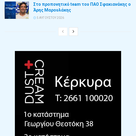
Στο προπονητικό team του ΠΑΟ Σφακιανάκης ο
Άρης Μαρουλάκης
5 ΑΥΓΟΎΣΤΟΥ 2026