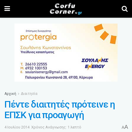
Αρχική
Διαιτησία
Πέντε διαιτητές πρότεινε η
ΕΠΣΚ για προαγωγή
A
4 Ιουλίου 2014
Χρόνος Ανάγνωσης: 1 λεπτό
A