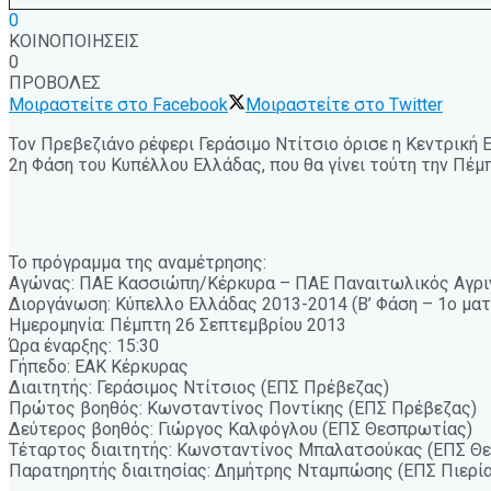
0
ΚΟΙΝΟΠΟΙΗΣΕΙΣ
0
ΠΡΟΒΟΛΕΣ
Μοιραστείτε στο Facebook
Μοιραστείτε στο Twitter
Τον Πρεβεζιάνο ρέφερι Γεράσιμο Ντίτσιο όρισε η Κεντρική 
2η Φάση του Κυπέλλου Ελλάδας, που θα γίνει τούτη την Πέμπ
Το πρόγραμμα της αναμέτρησης:
Αγώνας: ΠΑΕ Κασσιώπη/Κέρκυρα – ΠΑΕ Παναιτωλικός Αγρι
Διοργάνωση: Κύπελλο Ελλάδας 2013-2014 (Β’ Φάση – 1ο ματ
Ημερομηνία: Πέμπτη 26 Σεπτεμβρίου 2013
Ώρα έναρξης: 15:30
Γήπεδο: ΕΑΚ Κέρκυρας
Διαιτητής: Γεράσιμος Ντίτσιος (ΕΠΣ Πρέβεζας)
Πρώτος βοηθός: Κωνσταντίνος Ποντίκης (ΕΠΣ Πρέβεζας)
Δεύτερος βοηθός: Γιώργος Καλφόγλου (ΕΠΣ Θεσπρωτίας)
Τέταρτος διαιτητής: Κωνσταντίνος Μπαλατσούκας (ΕΠΣ Θ
Παρατηρητής διαιτησίας: Δημήτρης Νταμπώσης (ΕΠΣ Πιερία