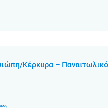
σσιώπη/Κέρκυρα – Παναιτωλικ