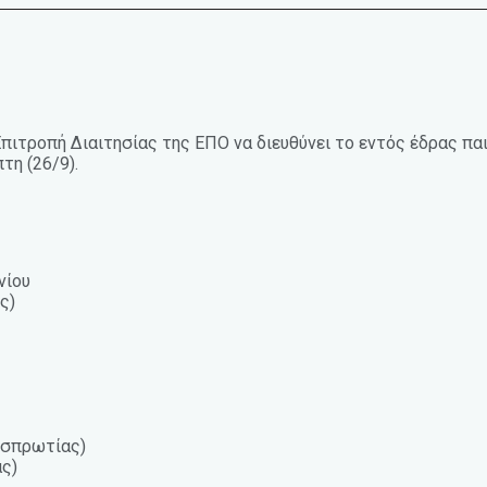
Επιτροπή Διαιτησίας της ΕΠΟ να διευθύνει το εντός έδρας πα
τη (26/9).
νίου
ς)
εσπρωτίας)
ς)