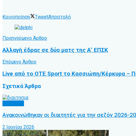
Κοινοποίηση
Tweet
Αποστολή
Προηγούμενο Άρθρο
Αλλαγή έδρας σε δύο ματς της Α’ ΕΠΣΚ
Επόμενο Άρθρο
Live από το ΟΤΕ Sport το Κασσιώπη/Κέρκυρα – 
Σχετικά
Άρθρα
Διαιτησία
Ανακοινώθηκαν οι διαιτητές για την σεζόν 2026-2
2 Ιουνίου 2026