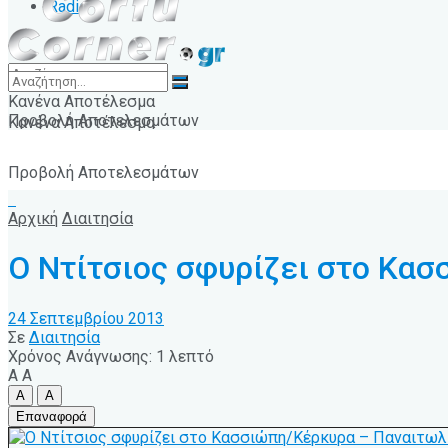
Radio
Κανένα Αποτέλεσμα
Προβολή Αποτελεσμάτων
Κανένα Αποτέλεσμα
Προβολή Αποτελεσμάτων
Αρχική
Διαιτησία
Ο Ντίτσιος σφυρίζει στο Κα
24 Σεπτεμβρίου 2013
Σε
Διαιτησία
Χρόνος Ανάγνωσης: 1 λεπτό
A
A
A
A
Επαναφορά