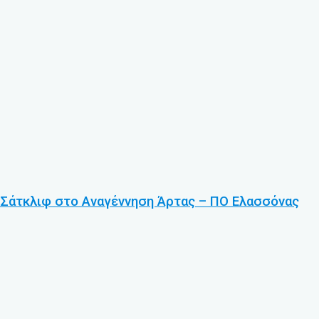
. Σάτκλιφ στο Αναγέννηση Άρτας – ΠΟ Ελασσόνας