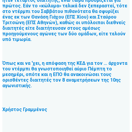
ήταν τέταρτος διαιτητής, ενώ τώρα προορίζεται για
πρώτος. Εάν το «κώλυμα» τελικά δεν ξεπεραστεί, τότε
στο ντέρμπι του Σαββάτου πιθανότατα θα σφυρίξει
ένας εκ των Θανάση Γιάχου (ΕΠΣ Χίου) και Σταύρου
Τριτσώνη (ΕΠΣ Αθηνών), καθώς οι υπόλοιποι διεθνείς
διαιτητές είτε διαιτήτευσαν στους αμέσως
προηγούμενους αγώνες των δύο ομάδων, είτε τελούν
υπό τιμωρία.
Όπως και να ‘χει, η απόφαση της ΚΕΔ για τον … άρχοντα
του ντέρμπι θα γνωστοποιηθεί αύριο Πέμπτη το
μεσημέρι, οπότε και η ΕΠΟ θα ανακοινώσει τους
ορισθέντες διαιτητές τον 8 αναμετρήσεων της 10ης
αγωνιστικής.
Χρήστος Γραμμένος