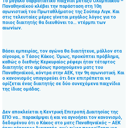
Το μεγάλο σαββατιάτικο παιχνίδι μεταξύ Ολυμπιακού –
Παναθηναϊκού κλέβει την παράσταση στη 10η
αγωνιστική του Πρωταθλήματος της Σούπερ Λιγκ. Και
στις τελευταίες μέρες γίνεται μεγάλος λόγος για το
ποιος διαιτητής θα διευθύνει το… ντέρμπι των
αιωνίων.
Βάσει εμπειρίας, τον αγώνα θα διαιτήτευε, μάλλον στα
σίγουρα, ο Τάσος Κάκος. Όμως, προκύπτει πρόβλημα,
καθώς ο διεθνής Κερκυραίος ρέφερι ήταν τέταρτος
διαιτητής στο αμέσως προηγούμενο ματς του
Παναθηναϊκού, κόντρα στην ΑΕΚ, την 9η αγωνιστική. Και
ο κανονισμός υπαγορεύει ότι δεν επιτρέπεται να
ορίζεται ένας διαιτητής σε δύο συνεχόμενα παιχνίδια
της ίδιας ομάδας.
Δεν αποκλείεται η Κεντρική Επιτροπή Διαιτησίας της
ΕΠΟ να… παρακάμψει ή και να αγνοήσει τον κανονισμό,
δεδομένου ότι ο Κάκος στο ματς Παναθηναϊκός – ΑΕΚ