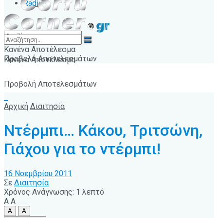
Radio
Κανένα Αποτέλεσμα
Προβολή Αποτελεσμάτων
Κανένα Αποτέλεσμα
Προβολή Αποτελεσμάτων
Αρχική
Διαιτησία
Ντέρμπι… Κάκου, Τριτσώνη,
Γιάχου για το ντέρμπι!
16 Νοεμβρίου 2011
Σε
Διαιτησία
Χρόνος Ανάγνωσης: 1 λεπτό
A
A
A
A