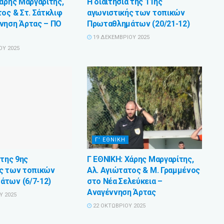
Χάρης Μαργαρίτης,
Η διαιτησία της 11ης
ος & Στ. Σάτκλιφ
αγωνιστικής των τοπικών
νηση Άρτας – ΠΟ
Πρωταθλημάτων (20/21-12)
19 ΔΕΚΕΜΒΡΊΟΥ 2025
ΟΥ 2025
Γ’ ΕΘΝΙΚΗ
 της 9ης
Γ ΕΘΝΙΚΗ: Χάρης Μαργαρίτης,
ς των τοπικών
Αλ. Αγιώτατος & Μ. Γραμμένος
των (6/7-12)
στο Νέα Σελεύκεια –
Αναγέννηση Άρτας
Υ 2025
22 ΟΚΤΩΒΡΊΟΥ 2025