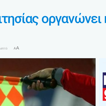
ιτησίας οργανώνει 
A
λεπτό
A