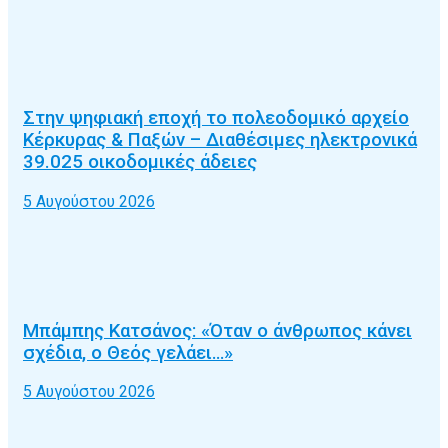
Στην ψηφιακή εποχή το πολεοδομικό αρχείο
Κέρκυρας & Παξών – Διαθέσιμες ηλεκτρονικά
39.025 οικοδομικές άδειες
5 Αυγούστου 2026
Μπάμπης Κατσάνος: «Όταν ο άνθρωπος κάνει
σχέδια, ο Θεός γελάει…»
5 Αυγούστου 2026