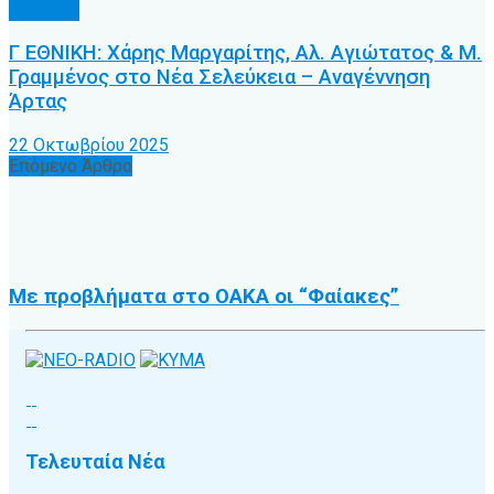
Γ’ Εθνική
Γ ΕΘΝΙΚΗ: Χάρης Μαργαρίτης, Αλ. Αγιώτατος & Μ.
Γραμμένος στο Νέα Σελεύκεια – Αναγέννηση
Άρτας
22 Οκτωβρίου 2025
Επόμενο Άρθρο
Με προβλήματα στο ΟΑΚΑ οι “Φαίακες”
Τελευταία Νέα