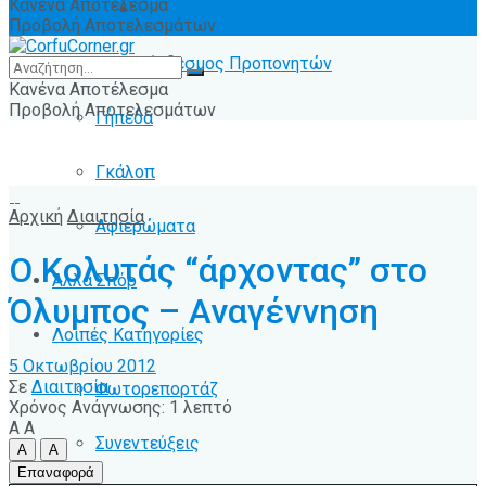
Κανένα Αποτέλεσμα
Ειδήσεις
Προβολή Αποτελεσμάτων
Σύνδεσμος Προπονητών
Κανένα Αποτέλεσμα
Προβολή Αποτελεσμάτων
Γήπεδα
Γκάλοπ
Αρχική
Διαιτησία
Αφιερώματα
Ο Κολυτάς “άρχοντας” στο
Άλλα Σπόρ
Όλυμπος – Αναγέννηση
Λοιπές Κατηγορίες
5 Οκτωβρίου 2012
Σε
Διαιτησία
Φωτορεπορτάζ
Χρόνος Ανάγνωσης: 1 λεπτό
A
A
Συνεντεύξεις
A
A
Επαναφορά