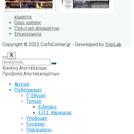
είμαστε
Όροι χρήσης
Πολιτική απορρήτου
Επικοινωνία
Copyright © 2022 CorfuCorner.gr - Developed by
DigiLab
Κανένα Αποτέλεσμα
Προβολή Αποτελεσμάτων
Αρχική
Ποδόσφαιρο
Γ’ Εθνική
Τοπικό
Ειδήσεις
Ε.Π.Σ. Κέρκυρας
Υποδομές
Γυναίκες
Παλαίμαχοι