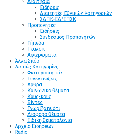
Διαιτησία
Ειδήσεις
Διαιτητές Εθνικών Κατηγοριών
ΣΔΠΚ-ΕΔ/ΕΠΣΚ
Προπονητές
Ειδήσεις
Σύνδεσμος Προπονητών
Γήπεδα
Γκάλοπ
Αφιερώματα
Άλλα Σπόρ
Λοιπές Κατηγορίες
Φωτορεπορτάζ
Συνεντεύξεις
Άρθρα
Κοινωνικά θέματα
Κους-κους
Βίντεο
Γνωρίζατε ότι
Διάφορα θέματα
Ειδική θεματολογία
Αρχείο Ειδήσεων
Radio