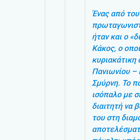
Ένας από του
πρωταγωνιστ
ήταν και ο «δ
Κάκος, ο οπο
κυριακάτικη
Πανιωνίου – 
Σμύρνη. Το π
ισόπαλο με σκ
διαιτητή να 
του στη δια
αποτελέσματ