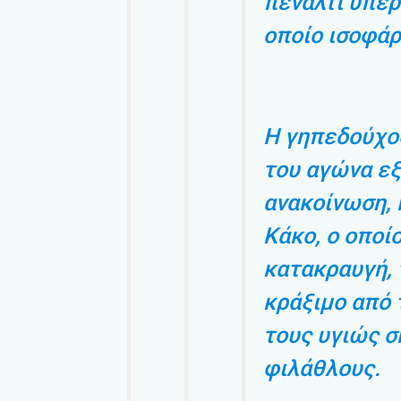
πέναλτι υπέρ
οποίο ισοφάρ
Η γηπεδούχος
του αγώνα ε
ανακοίνωση, 
Κάκο, ο οποί
κατακραυγή, 
κράξιμο από
τους υγιώς 
φιλάθλους.