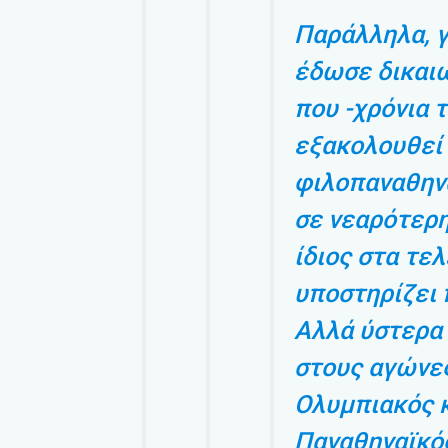
Παράλληλα, γ
έδωσε δικαιώ
που -χρόνια 
εξακολουθεί 
φιλοπαναθηνα
σε νεαρότερη 
ίδιος στα τε
υποστηρίζει 
Αλλά ύστερα 
στους αγώνε
Ολυμπιακός κ
Παναθηναϊκός