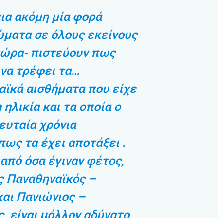
ια ακόμη μία φορά
ματα σε όλους εκείνους
τώρα- πιστεύουν πως
να τρέφει τα…
ϊκά αισθήματα που είχε
ηλικία και τα οποία ο
λευταία χρόνια
πως τα έχει αποτάξει .
από όσα έγιναν φέτος,
ς Παναθηναϊκός –
αι Πανιώνιος –
, είναι μάλλον αδύνατο