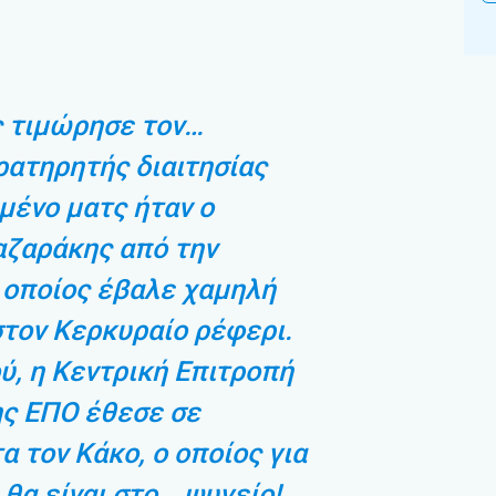
 τιμώρησε τον…
ατηρητής διαιτησίας
μένο ματς ήταν ο
αζαράκης από την
 οποίος έβαλε χαμηλή
τον Κερκυραίο ρέφερι.
ύ, η Κεντρική Επιτροπή
ης ΕΠΟ έθεσε σε
α τον Κάκο, ο οποίος για
 θα είναι στο… ψυγείο!