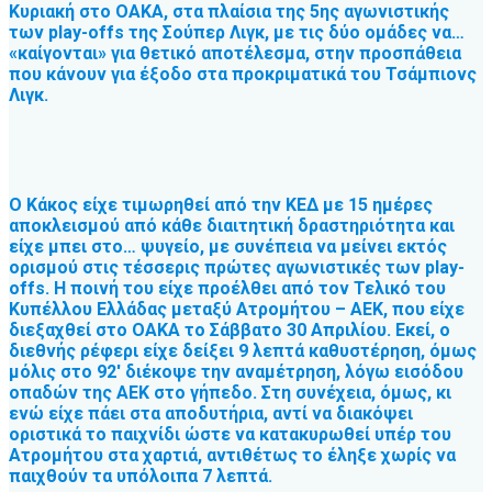
Κυριακή στο ΟΑΚΑ, στα πλαίσια της 5ης αγωνιστικής
των play-offs της Σούπερ Λιγκ, με τις δύο ομάδες να…
«καίγονται» για θετικό αποτέλεσμα, στην προσπάθεια
που κάνουν για έξοδο στα προκριματικά του Τσάμπιονς
Λιγκ.
Ο Κάκος είχε τιμωρηθεί από την ΚΕΔ με 15 ημέρες
αποκλεισμού από κάθε διαιτητική δραστηριότητα και
είχε μπει στο… ψυγείο, με συνέπεια να μείνει εκτός
ορισμού στις τέσσερις πρώτες αγωνιστικές των play-
offs. Η ποινή του είχε προέλθει από τον Τελικό του
Κυπέλλου Ελλάδας μεταξύ Ατρομήτου – ΑΕΚ, που είχε
διεξαχθεί στο ΟΑΚΑ το Σάββατο 30 Απριλίου. Εκεί, ο
διεθνής ρέφερι είχε δείξει 9 λεπτά καθυστέρηση, όμως
μόλις στο 92′ διέκοψε την αναμέτρηση, λόγω εισόδου
οπαδών της ΑΕΚ στο γήπεδο. Στη συνέχεια, όμως, κι
ενώ είχε πάει στα αποδυτήρια, αντί να διακόψει
οριστικά το παιχνίδι ώστε να κατακυρωθεί υπέρ του
Ατρομήτου στα χαρτιά, αντιθέτως το έληξε χωρίς να
παιχθούν τα υπόλοιπα 7 λεπτά.