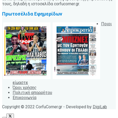
τους, δηλαδή η ιστοσελίδα corfucorner.gr.
Πρωτοσέλιδα Εφημερίδων
Ποιοι
είμαστε
Όροι χρήσης
Πολιτική απορρήτου
Επικοινωνία
Copyright © 2022 CorfuCorner.gr - Developed by
DigiLab