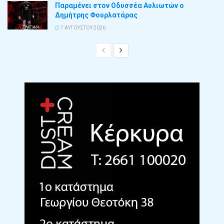
Παραμένει στον Οδυσσέα Αυλιωτών ο
Δημήτρης Φουρλατάρας
7 ΑΥΓΟΎΣΤΟΥ 2026