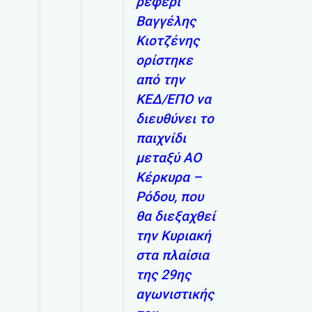
ρέφερι
Βαγγέλης
Κιοτζένης
ορίστηκε
από την
ΚΕΔ/ΕΠΟ να
διευθύνει το
παιχνίδι
μεταξύ ΑΟ
Κέρκυρα –
Ρόδου, που
θα διεξαχθεί
την Κυριακή
στα πλαίσια
της 29ης
αγωνιστικής