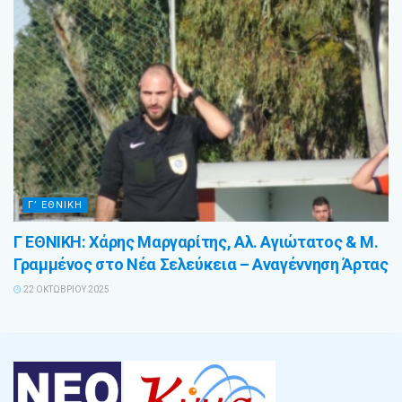
Γ’ ΕΘΝΙΚΗ
Γ ΕΘΝΙΚΗ: Χάρης Μαργαρίτης, Αλ. Αγιώτατος & Μ.
Γραμμένος στο Νέα Σελεύκεια – Αναγέννηση Άρτας
22 ΟΚΤΩΒΡΊΟΥ 2025