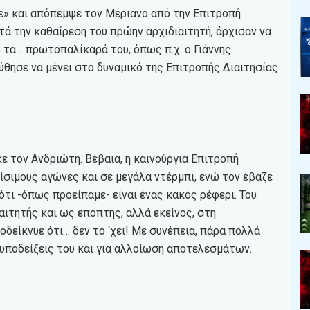
ε» και απόπεμψε τον Μέριανο από την Επιτροπή
ετά την καθαίρεση του πρώην αρχιδιαιτητή, άρχισαν να…
ό τα… πρωτοπαλίκαρά του, όπως π.χ. ο Γιάννης
θησε να μένει στο δυναμικό της Επιτροπής Διαιτησίας
 τον Ανδριώτη. Βέβαια, η καινούργια Επιτροπή
ρίσιμους αγώνες και σε μεγάλα ντέρμπι, ενώ τον έβαζε
ιότι -όπως προείπαμε- είναι ένας κακός ρέφερι. Του
ιτητής και ως επόπτης, αλλά εκείνος, στη
είκνυε ότι… δεν το ‘χει! Με συνέπεια, πάρα πολλά
υποδείξεις του και για αλλοίωση αποτελεσμάτων.