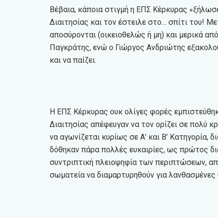
Βέβαια, κάποια στιγμή η ΕΠΣ Κέρκυρας «ξήλωσ
Διαιτησίας και τον έστειλε στο… σπίτι του! Μ
αποσύρονται (οικειοθελώς ή μη) και μερικά απ
Παγκράτης, ενώ ο Γιώργος Ανδριώτης εξακολού
και να παίζει.
Η ΕΠΣ Κέρκυρας ουκ ολίγες φορές εμπιστεύθηκε
Διαιτησίας απέφευγαν να τον ορίζει σε πολύ κ
να αγωνίζεται κυρίως σε Α’ και Β’ Κατηγορία, δ
δόθηκαν πάρα πολλές ευκαιρίες, ως πρώτος δια
συντριπτική πλειοψηφία των περιπτώσεων, αποδ
σωματεία να διαμαρτυρηθούν για λανθασμένες 