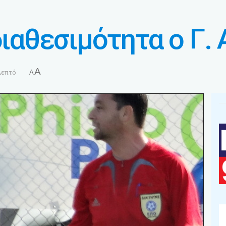
διαθεσιμότητα ο Γ.
A
λεπτό
A