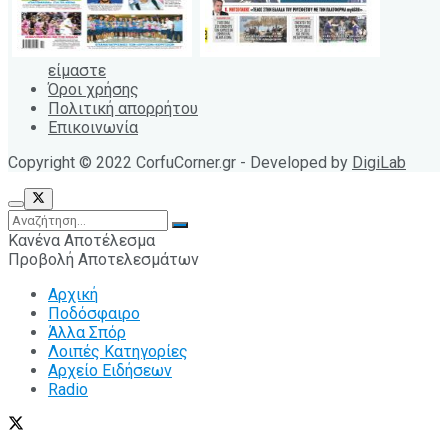
είμαστε
Όροι χρήσης
Πολιτική απορρήτου
Επικοινωνία
Copyright © 2022 CorfuCorner.gr - Developed by
DigiLab
Κανένα Αποτέλεσμα
Προβολή Αποτελεσμάτων
Αρχική
Ποδόσφαιρο
Άλλα Σπόρ
Λοιπές Κατηγορίες
Αρχείο Ειδήσεων
Radio