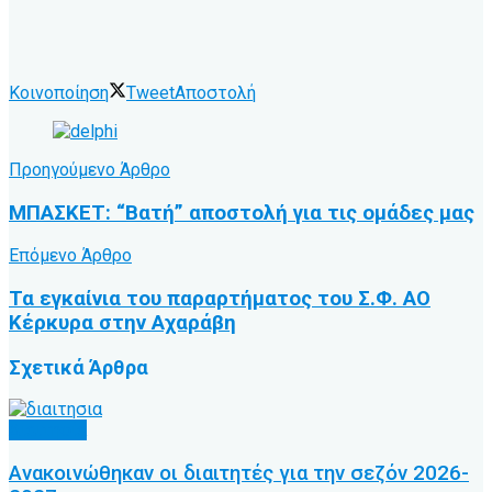
Κοινοποίηση
Tweet
Αποστολή
Προηγούμενο Άρθρο
ΜΠΑΣΚΕΤ: “Βατή” αποστολή για τις ομάδες μας
Επόμενο Άρθρο
Τα εγκαίνια του παραρτήματος του Σ.Φ. ΑΟ
Κέρκυρα στην Αχαράβη
Σχετικά
Άρθρα
Διαιτησία
Ανακοινώθηκαν οι διαιτητές για την σεζόν 2026-