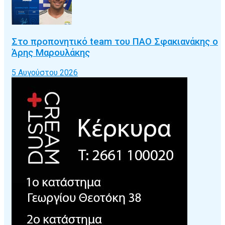
Στο προπονητικό team του ΠΑΟ Σφακιανάκης ο
Άρης Μαρουλάκης
5 Αυγούστου 2026