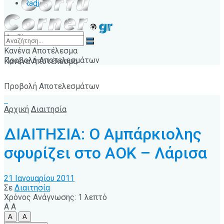
Radio
Κανένα Αποτέλεσμα
Προβολή Αποτελεσμάτων
Κανένα Αποτέλεσμα
Προβολή Αποτελεσμάτων
Αρχική
Διαιτησία
ΔΙΑΙΤΗΣΙΑ: Ο Αμπάρκιολης
σφυρίζει στο ΑΟΚ – Λάρισα
21 Ιανουαρίου 2011
Σε
Διαιτησία
Χρόνος Ανάγνωσης: 1 λεπτό
A
A
A
A