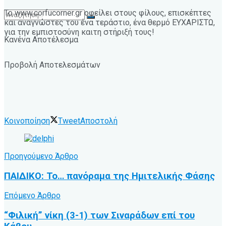
Το www.corfucorner.gr οφείλει στους φίλους, επισκέπτες
και αναγνώστες του ένα τεράστιο, ένα θερμό ΕΥΧΑΡΙΣΤΩ,
για την εμπιστοσύνη καιτη στήριξή τους!
Κανένα Αποτέλεσμα
Προβολή Αποτελεσμάτων
Κοινοποίηση
Tweet
Αποστολή
Προηγούμενο Άρθρο
ΠΑΙΔΙΚΟ: Το… πανόραμα της Ημιτελικής Φάσης
Επόμενο Άρθρο
“Φιλική” νίκη (3-1) των Σιναράδων επί του