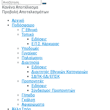
Κανένα Αποτέλεσμα
Προβολή Αποτελεσμάτων
Αρχική
Ποδόσφαιρο
Γ’ Εθνική
Τοπικό
Ειδήσεις
Ε.Π.Σ. Κέρκυρας
Υποδομές
Γυναίκες
Παλαίμαχοι
Διαιτησία
Ειδήσεις
Διαιτητές Εθνικών Κατηγοριών
ΣΔΠΚ-ΕΔ/ΕΠΣΚ
Προπονητές
Ειδήσεις
Σύνδεσμος Προπονητών
Γήπεδα
Γκάλοπ
Αφιερώματα
Άλλα Σπόρ