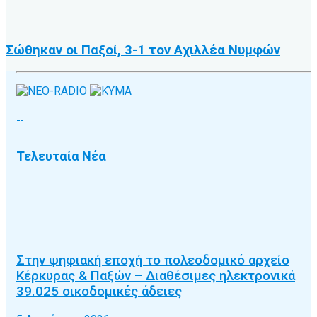
Σώθηκαν οι Παξοί, 3-1 τον Αχιλλέα Νυμφών
Τελευταία Νέα
Στην ψηφιακή εποχή το πολεοδομικό αρχείο
Κέρκυρας & Παξών – Διαθέσιμες ηλεκτρονικά
39.025 οικοδομικές άδειες