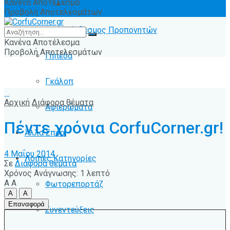
Κανένα Αποτέλεσμα
Ειδήσεις
Προβολή Αποτελεσμάτων
Σύνδεσμος Προπονητών
Κανένα Αποτέλεσμα
Προβολή Αποτελεσμάτων
Γήπεδα
Γκάλοπ
Αρχική
Διάφορα θέματα
Αφιερώματα
Πέντε χρόνια CorfuCorner.gr!
Άλλα Σπόρ
4 Μαΐου 2014
Λοιπές Κατηγορίες
Σε
Διάφορα θέματα
Χρόνος Ανάγνωσης: 1 λεπτό
A
A
Φωτορεπορτάζ
A
A
Επαναφορά
Συνεντεύξεις