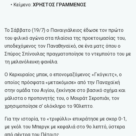
• Κείμενο:
ΧΡΗΣΤΟΣ ΓΡΑΜΜΕΝΟΣ
Το Σάββατο (19/7) ο Παναιγιάλειος έδωσε τον πρώτο
του φιλικό αγώνα στα πλαίσια της προετοιμασίας του,
υποδεχόμενος τον Παναθηναϊκό, σε ένα ματς όπου ο
Σπύρος Σπίνουλας πραγματοποίησε το ντεμπούτο του με
τη μελανόλευκη φανέλα.
Ο Κερκυραίος μπακ, ο επονομαζόμενος «Γκόγκιτς», ο
οποίος πρόσφατα «μετακόμισε» από την Παναχαϊκή
στην ομάδα του Αιγίου, ξεκίνησε στο βασικό σχήμα και
μάλιστα ο προπονητής του, ο Μουράτ Σεροπιάν, τον
χρησιμοποίησε σ’ ολόκληρο το 90λεπτο.
Για την ιστορία, το «τριφύλλι» επικράτησε με σκορ 0-1,
με γκόλ του Μπεργκ με κεφαλιά στο 9ο λεπτό, ύστερα
από σέντρα του Πέτριτς.