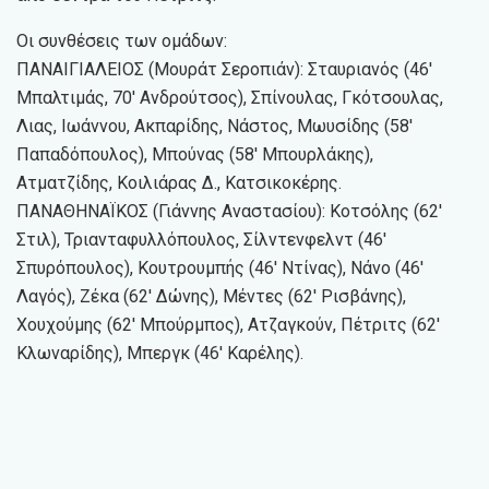
Οι συνθέσεις των ομάδων:
ΠΑΝΑΙΓΙΑΛΕΙΟΣ (Μουράτ Σεροπιάν): Σταυριανός (46′
Μπαλτιμάς, 70′ Ανδρούτσος), Σπίνουλας, Γκότσουλας,
Λιας, Ιωάννου, Ακπαρίδης, Νάστος, Μωυσίδης (58′
Παπαδόπουλος), Μπούνας (58′ Μπουρλάκης),
Ατματζίδης, Κοιλιάρας Δ., Κατσικοκέρης.
ΠΑΝΑΘΗΝΑΪΚΟΣ (Γιάννης Αναστασίου): Κοτσόλης (62′
Στιλ), Τριανταφυλλόπουλος, Σίλντενφελντ (46′
Σπυρόπουλος), Κουτρουμπής (46′ Ντίνας), Νάνο (46′
Λαγός), Ζέκα (62′ Δώνης), Μέντες (62′ Ρισβάνης),
Χουχούμης (62′ Μπούρμπος), Ατζαγκούν, Πέτριτς (62′
Κλωναρίδης), Μπεργκ (46′ Καρέλης).