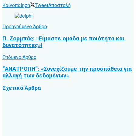
Κοινοποίηση
Tweet
Αποστολή
Προηγούμενο Άρθρο
Π. Ζορμπάς: «Είμαστε ομάδα με ποιότητα και
δυνατότητες»!
Επόμενο Άρθρο
“ΑΝΑΤΡΟΠΗ”: «Συνεχίζουμε την προσπάθεια για
αλλαγή των δεδομένων»
Σχετικά
Άρθρα