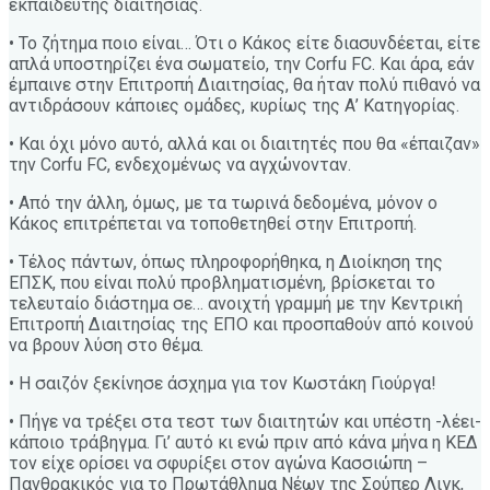
εκπαιδευτής διαιτησίας.
• Το ζήτημα ποιο είναι… Ότι ο Κάκος είτε διασυνδέεται, είτε
απλά υποστηρίζει ένα σωματείο, την Corfu FC. Και άρα, εάν
έμπαινε στην Επιτροπή Διαιτησίας, θα ήταν πολύ πιθανό να
αντιδράσουν κάποιες ομάδες, κυρίως της Α’ Κατηγορίας.
• Και όχι μόνο αυτό, αλλά και οι διαιτητές που θα «έπαιζαν»
την Corfu FC, ενδεχομένως να αγχώνονταν.
• Από την άλλη, όμως, με τα τωρινά δεδομένα, μόνον ο
Κάκος επιτρέπεται να τοποθετηθεί στην Επιτροπή.
• Τέλος πάντων, όπως πληροφορήθηκα, η Διοίκηση της
ΕΠΣΚ, που είναι πολύ προβληματισμένη, βρίσκεται το
τελευταίο διάστημα σε… ανοιχτή γραμμή με την Κεντρική
Επιτροπή Διαιτησίας της ΕΠΟ και προσπαθούν από κοινού
να βρουν λύση στο θέμα.
• Η σαιζόν ξεκίνησε άσχημα για τον Κωστάκη Γιούργα!
• Πήγε να τρέξει στα τεστ των διαιτητών και υπέστη -λέει-
κάποιο τράβηγμα. Γι’ αυτό κι ενώ πριν από κάνα μήνα η ΚΕΔ
τον είχε ορίσει να σφυρίξει στον αγώνα Κασσιώπη –
Πανθρακικός για το Πρωτάθλημα Νέων της Σούπερ Λιγκ,