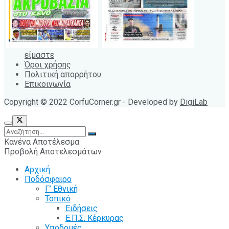
είμαστε
Όροι χρήσης
Πολιτική απορρήτου
Επικοινωνία
Copyright © 2022 CorfuCorner.gr - Developed by
DigiLab
Κανένα Αποτέλεσμα
Προβολή Αποτελεσμάτων
Αρχική
Ποδόσφαιρο
Γ’ Εθνική
Τοπικό
Ειδήσεις
Ε.Π.Σ. Κέρκυρας
Υποδομές