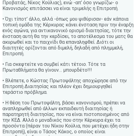
Προβατάς, Νίκος Κούλιας), ενώ -απ’ όσο γνωρίζω- ο
Κανονισμός επιτάσσει να είναι τριμελής η Επιτροπή.
• Όχι τίποτ’ άλλο, αλλά -όπως μου ψιθύρισαν- εάν κάποια
τοπική ομάδα της Κέρκυρας κάνει ένσταση πριν την έναρξη
ενός αγώνα, για αντικανονικό ορισμό διαιτησίας, τότε την
ένσταση αυτή θα την κερδίσει, το αποτέλεσμα του ματς θα
ακυρωθεί και το παιχνίδι θα επαναληφθεί. Διότι οι
διαιτητές ορίζονται από διμελή, δηλαδή από πλημμελή,
Επιτροπή.
• Για σκεφτείτε να συμβεί κάτι τέτοιο. Τότε τα
Πρωταθλήματα θα γίνουν… μπουρδέτο!!!
• Βλέπετε, ο Κώστας Πρωτοψάλτης αποχώρησε από την
Επιτροπή Διαιτησίας και πλέον έχει δημιουργηθεί
τεράστιο πρόβλημα.
• Η θέση του Πρωτοψάλτη, βάσει κανονισμού, πρέπει να
αναπληρωθεί από άλλων εκπαιδευτή διαιτησίας ή
παρατηρητή διαιτησίας, που να είναι πιστοποιημένος από
την ΚΕΔ. Αλλά ο μοναδικός που στην Κέρκυρα έχει τα
προσόντα (πέραν του Νίκου Κούλια, που μετέχει ήδη στην
Επιτροπή), είναι ο Τάσος Κάκος, ο οποίος είναι