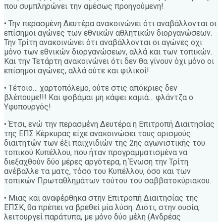
που συμπληρώνει την αμέσως προηγούμενη!
• Την περασμένη Δευτέρα ανακοινώνει ότι αναβάλλονται οι
επίσημοι αγώνες των εθνικών αθλητικών διοργανώσεων.
Την Τρίτη ανακοινώνει ότι αναβάλλονται οι αγώνες όχι
μόνο των εθνικών διοργανώσεων, αλλά και των τοπικών.
Και την Τετάρτη ανακοινώνει ότι δεν θα γίνουν όχι μόνο οι
επίσημοι αγώνες, αλλά ούτε και φιλικοί!
• Τέτοιο… χαρτοπόλεμο, ούτε στις απόκριες δεν
βλέπουμε!!! Και φοβάμαι μη κάψει καμιά… φλάντζα ο
Υφυπουργός!
• Έτσι, ενώ την περασμένη Δευτέρα η Επιτροπή Διαιτησίας
της ΕΠΣ Κέρκυρας είχε ανακοινώσει τους ορισμούς
διαιτητών των έξι παιχνιδιών της 2ης αγωνιστικής του
τοπικού Κυπέλλου, που ήταν προγραμματισμένα να
διεξαχθούν δύο μέρες αργότερα, η Ένωση την Τρίτη
ανέβαλλε τα ματς, τόσο του Κυπέλλου, όσο και των
τοπικών Πρωταθλημάτων τούτου του σαββατοκύριακου.
• Μιας και αναφέρθηκα στην Επιτροπή Διαιτησίας της
ΕΠΣΚ, θα πρέπει να βρεθεί μία λύση. Διότι, στην ουσία,
λειτουργεί παράτυπα, με μόνο δύο μέλη (Ανδρέας