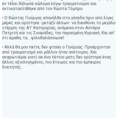
εν τέλει δήλωσε κώλυμα λόγω τραυματισμού και
αντικαταστάθηκε από τον Κώστα Τόμπρο.
• Ο Κώστας Γιούργας επανήλθε στα γήπεδα πριν από λίγες
μέρες και ορίστηκε -μεταξύ άλλων- να διευθύνει το μεγάλο
ντέρμπι της Α1′ Κατηγορίας, ανάμεσα στον Αστέρα
Πετριτή και τις Σιναράδες, την περασμένη Κυριακή. Και απ’
ότι έμαθα, τα… ψιλοθαλάσσωσε!
• Αλλά θα μου πείτε, δεν φταίει ο Γιούργας. Προέρχονταν
από τραυματισμό και μάλλον ήταν ανέτοιμος. Και
αναρωτιέμαι γιατί σε ένα τέτοιο ματς δεν ορίστηκε ένας
άλλος αξιολογημένος, πιο έτοιμος και πιο έμπειρος
διαιτητής…