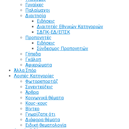
Γυναίκες
Παλαίμαχοι
Διαιτησία
Ειδήσεις
Διαιτητές Εθνικών Κατηγοριών
ΣΔΠΚ-ΕΔ/ΕΠΣΚ
Προπονητές
Ειδήσεις
Σύνδεσμος Προπονητών
Γήπεδα
Γκάλοπ
Αφιερώματα
Άλλα Σπόρ
Λοιπές Κατηγορίες
Φωτορεπορτάζ
Συνεντεύξεις
Άρθρα
Κοινωνικά θέματα
Κους-κους
Βίντεο
Γνωρίζατε ότι
Διάφορα θέματα
Ειδική θεματολογία