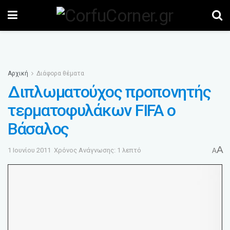
Αρχική
Διάφορα θέματα
Διπλωματούχος προπονητής
τερματοφυλάκων FIFA ο
Βάσαλος
A
1 Ιουνίου 2011
Χρόνος Ανάγνωσης: 1 λεπτό
A