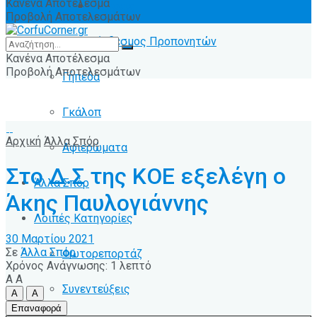
Κανένα Αποτέλεσμα
Ειδήσεις
Προβολή Αποτελεσμάτων
Σύνδεσμος Προπονητών
Κανένα Αποτέλεσμα
Προβολή Αποτελεσμάτων
Γήπεδα
Γκάλοπ
Αρχική
Άλλα Σπόρ
Αφιερώματα
Στο Δ.Σ της ΚΟΕ εξελέγη ο
Άλλα Σπόρ
Άκης Παυλογιάννης
Λοιπές Κατηγορίες
30 Μαρτίου 2021
Σε
Άλλα Σπόρ
Φωτορεπορτάζ
Χρόνος Ανάγνωσης: 1 λεπτό
A
A
Συνεντεύξεις
A
A
Επαναφορά