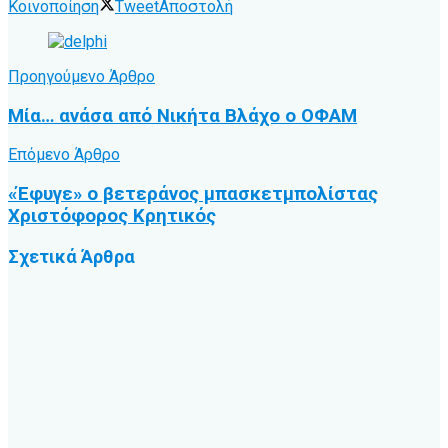
Κοινοποίηση
Tweet
Αποστολή
Προηγούμενο Άρθρο
Μία… ανάσα από Νικήτα Βλάχο ο ΟΦΑΜ
Επόμενο Άρθρο
«Έφυγε» ο βετεράνος μπασκετμπολίστας
Χριστόφορος Κρητικός
Σχετικά
Άρθρα