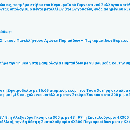
νώσεις, το τμήμα στίβου του Κερκυραϊκού Γυμναστικού Συλλόγου κατέ
τας απολογισμό πέντε μεταλλίων (τριών χρυσών, ενός ασημένιου κι ε
ούθως:
.Σ. στους Πανελλήνιους Αγώνες Παμπαίδων – Παγκορασίδων Βορείου Ομ
 πήρε την 1η θεση στη βαθμολογία Παμπαίδων με 93 βαθμούς και την 8
τη Σφαιροβολία με 16,69 ατομικό ρεκόρ , τον Τάσο Χυτήρη στο άλμα σ
ς με 1,45 και χάλκινο μετάλλιο με τον Σταύρο Σπυράκο στα 300 μ. με 
18, η Αλέξανδρα Γκίνη στα 300 μ. με 43΄΄97, η Σκυταλοδρομία 4Χ300
μετάλλιο), την 5η θέση η Σκυταλοδρομία 4Χ300 Παγκορασίδων με τις Κ