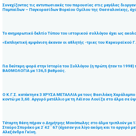
Συνεχίζοντας τις εντυπωσιακές του παρουσίες στις μεγάλες διοργα
Παμπαίδων – Παγκορασίδων Βορείου Ομίλου της Θεσσαλονίκης, έχον
Το ενημερωτικό δελτίο Τύπου του ιστορικού συλλόγου έχει ως ακολ
«Εκπληκτική εμφάνιση έκαναν οι αθλητής -τριες του Κερκυραϊκού Γ
Για δεύτερη φορά στην Ιστορία του Συλλόγου (η πρώτη ήταν το 1998)
ΒΑΘΜΟΛΟΓΙΑ με 136,5 βαθμούς.
Ο Κ.Γ.Σ. κατέκτησε 3 ΧΡΥΣΑ ΜΕΤΑΛΛΙΑ με τους Βασιλάκη Χαράλαμπο σ
κοντώ με 3,60. Αργυρό μετάλλιο με τη Λέϊσου Λουϊζα στο άλμα σε ύψο
Τέταρτη θέση πήραν ο Δημήτρης Μονόπωλης στο άλμα τριπλούν με 13,
Σταύρο Σπυράκο με 2΄42΄΄67 (έχασαν για λίγο ακόμη και το αργυρό 
Αλεξάνδρα Γκίνη.