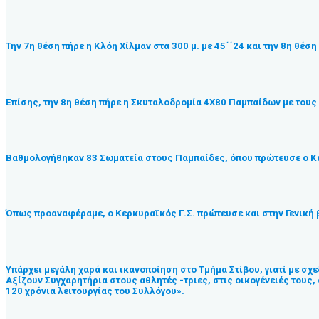
Την 7η θέση πήρε η Κλόη Χίλμαν στα 300 μ. με 45΄΄24 και την 8η θέ
Επίσης, την 8η θέση πήρε η Σκυταλοδρομία 4Χ80 Παμπαίδων με τους 
Βαθμολογήθηκαν 83 Σωματεία στους Παμπαίδες, όπου πρώτευσε ο Κερ
Όπως προαναφέραμε, ο Κερκυραϊκός Γ.Σ. πρώτευσε και στην Γενική 
Υπάρχει μεγάλη χαρά και ικανοποίηση στο Τμήμα Στίβου, γιατί με σχ
Αξίζουν Συγχαρητήρια στους αθλητές -τριες, στις οικογένειές τους,
120 χρόνια λειτουργίας του Συλλόγου».