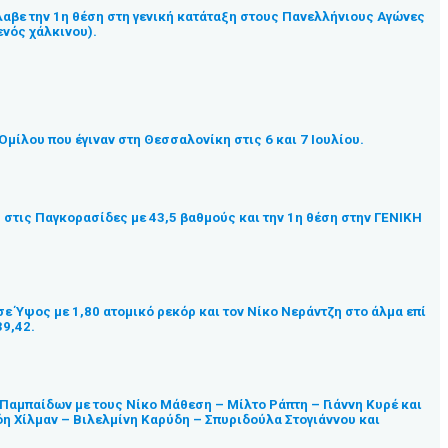
λαβε την 1η θέση στη γενική κατάταξη στους Πανελλήνιους Αγώνες
νός χάλκινου).
ίλου που έγιναν στη Θεσσαλονίκη στις 6 και 7 Ιουλίου.
η στις Παγκορασίδες με 43,5 βαθμούς και την 1η θέση στην ΓΕΝΙΚΗ
ε Ύψος με 1,80 ατομικό ρεκόρ και τον Νίκο Νεράντζη στο άλμα επί
39,42.
 Παμπαίδων με τους Νίκο Μάθεση – Μίλτο Ράπτη – Γιάννη Κυρέ και
λόη Χίλμαν – Βιλελμίνη Καρύδη – Σπυριδούλα Στογιάννου και