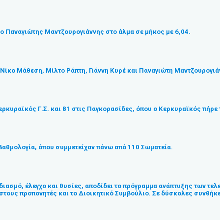
ση ο Παναγιώτης Μαντζουρογιάννης στο άλμα σε μήκος με 6,04.
Νίκο Μάθεση, Μίλτο Ράπτη, Γιάννη Κυρέ και Παναγιώτη Μαντζουρογιάν
κυραϊκός Γ.Σ. και 81 στις Παγκορασίδες, όπου ο Κερκυραϊκός πήρε 
βαθμολογία, όπου συμμετείχαν πάνω από 110 Σωματεία.
εδιασμό, έλεγχο και θυσίες, αποδίδει το πρόγραμμα ανάπτυξης των τε
 στους προπονητές και το Διοικητικό Συμβούλιο. Σε δύσκολες συνθήκε