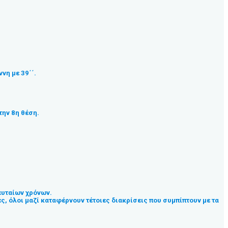
νη με 39΄΄.
την 8η θέση.
λευταίων χρόνων.
ς, όλοι μαζί καταφέρνουν τέτοιες διακρίσεις που συμπίπτουν με τα