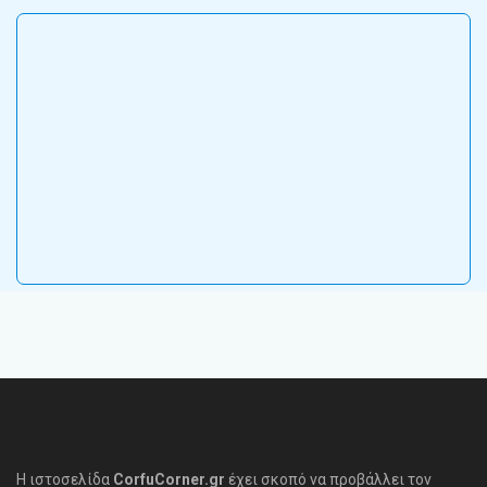
Η ιστοσελίδα
CorfuCorner.gr
έχει σκοπό να προβάλλει τον