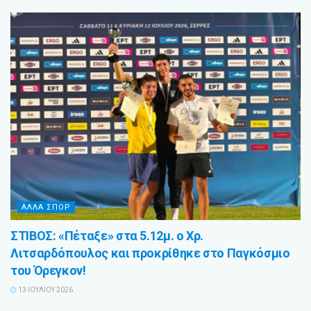
ΑΛΛΑ ΣΠΟΡ
ΣΤΙΒΟΣ: «Πέταξε» στα 5.12μ. ο Χρ.
Λιτσαρδόπουλος και προκρίθηκε στο Παγκόσμιο
του Όρεγκον!
13 ΙΟΥΛΊΟΥ 2026