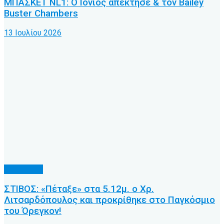
ΜΠΑΣΚΕΤ NL1: Ο Ιόνιος απέκτησε & τον Bailey
Buster Chambers
13 Ιουλίου 2026
Άλλα Σπόρ
ΣΤΙΒΟΣ: «Πέταξε» στα 5.12μ. ο Χρ.
Λιτσαρδόπουλος και προκρίθηκε στο Παγκόσμιο
του Όρεγκον!