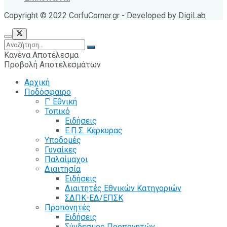
Copyright © 2022 CorfuCorner.gr - Developed by
DigiLab
Κανένα Αποτέλεσμα
Προβολή Αποτελεσμάτων
Αρχική
Ποδόσφαιρο
Γ’ Εθνική
Τοπικό
Ειδήσεις
Ε.Π.Σ. Κέρκυρας
Υποδομές
Γυναίκες
Παλαίμαχοι
Διαιτησία
Ειδήσεις
Διαιτητές Εθνικών Κατηγοριών
ΣΔΠΚ-ΕΔ/ΕΠΣΚ
Προπονητές
Ειδήσεις
Σύνδεσμος Προπονητών