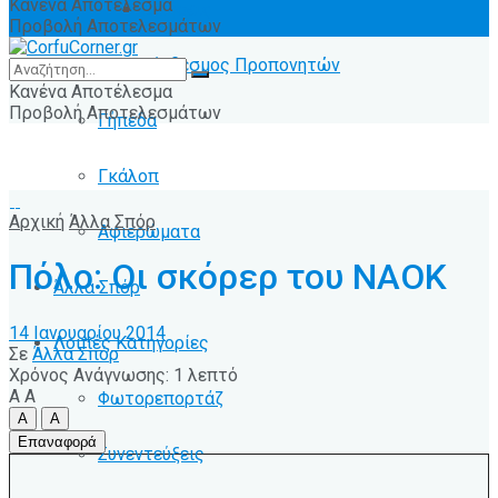
Κανένα Αποτέλεσμα
Ειδήσεις
Προβολή Αποτελεσμάτων
Σύνδεσμος Προπονητών
Κανένα Αποτέλεσμα
Προβολή Αποτελεσμάτων
Γήπεδα
Γκάλοπ
Αρχική
Άλλα Σπόρ
Αφιερώματα
Πόλο: Οι σκόρερ του ΝΑΟΚ
Άλλα Σπόρ
14 Ιανουαρίου 2014
Λοιπές Κατηγορίες
Σε
Άλλα Σπόρ
Χρόνος Ανάγνωσης: 1 λεπτό
A
A
Φωτορεπορτάζ
A
A
Επαναφορά
Συνεντεύξεις