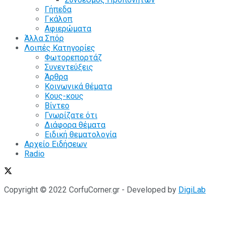
Γήπεδα
Γκάλοπ
Αφιερώματα
Άλλα Σπόρ
Λοιπές Κατηγορίες
Φωτορεπορτάζ
Συνεντεύξεις
Άρθρα
Κοινωνικά θέματα
Κους-κους
Βίντεο
Γνωρίζατε ότι
Διάφορα θέματα
Ειδική θεματολογία
Αρχείο Ειδήσεων
Radio
Copyright © 2022 CorfuCorner.gr - Developed by
DigiLab