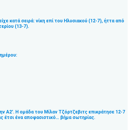
χε κατά σειρά: νίκη επί του Ηλυσιακού (12-7), ήττα από
τερίου (13-7).
ιημέρου:
ν Α2′. Η ομάδα του Μίλαν Τζόρτζεβιτς επικράτησε 12-7
ας έτσι ένα αποφασιστικό… βήμα σωτηρίας.