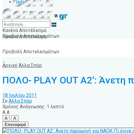
Radio
Κανένα Αποτέλεσμα
Προβολή Αποτελεσμάτων
Κανένα Αποτέλεσμα
Προβολή Αποτελεσμάτων
Αρχική
Άλλα Σπόρ
ΠΟΛΟ- PLAΥ OUT A2’: Άνετη π
18 Ιουλίου 2011
Σε
Άλλα Σπόρ
Χρόνος Ανάγνωσης: 1 λεπτό
A
A
A
A
Επαναφορά