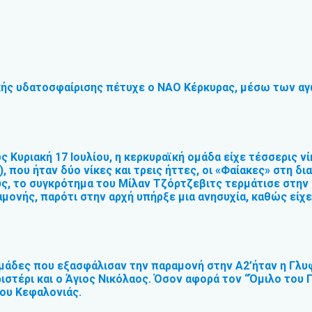
ικής υδατοσφαίρισης πέτυχε ο ΝΑΟ Κέρκυρας, μέσω των α
ς Κυριακή 17 Ιουλίου, η κερκυραϊκή ομάδα είχε τέσσερις ν
, που ήταν δύο νίκες και τρεις ήττες, οι «Φαίακες» στη δι
, το συγκρότημα του Μίλαν Τζόρτζεβιτς τερμάτισε στην
μονής, παρότι στην αρχή υπήρξε μια ανησυχία, καθώς είχε
 ομάδες που εξασφάλισαν την παραμονή στην Α2’ήταν η Γλυ
ιστέρι και ο Άγιος Νικόλαος. Όσον αφορά τον “Όμιλο του Π
ου Κεφαλονιάς.