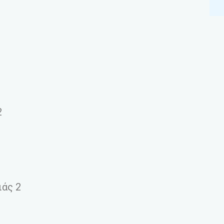
2
ιάς 2