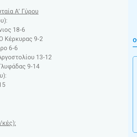
ταία Α’ Γύρου
υ):
ιος 18-6
Ο Κέρκυρας 9-2
Ο
ρο 6-6
Αργοστολίου 13-12
Γλυφάδας 9-14
υ):
15
/κές):