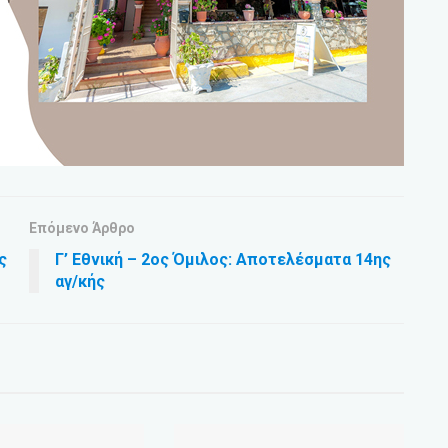
Επόμενο Άρθρο
ς
Γ’ Εθνική – 2ος Όμιλος: Αποτελέσματα 14ης
αγ/κής