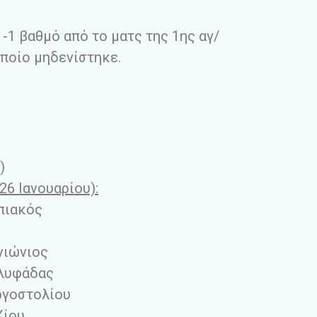
-1 βαθμό από το ματς της 1ης αγ/
οποίο μηδενίστηκε.
)
26 Ιανουαρίου):
πιακός
νιώνιος
λυφάδας
ργοστολίου
Χίου