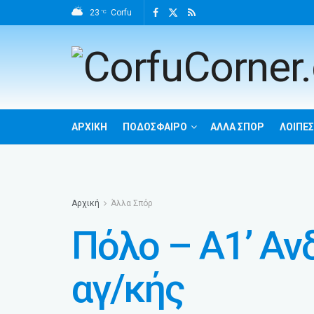
23
Corfu
°C
ΑΡΧΙΚΉ
ΠΟΔΌΣΦΑΙΡΟ
ΆΛΛΑ ΣΠΌΡ
ΛΟΙΠΈΣ
Αρχική
Άλλα Σπόρ
Πόλο – Α1’ Αν
αγ/κής