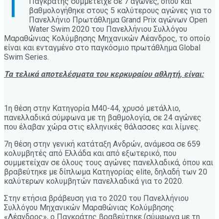
Τ
Παγκράτης συμμετείχε σε 7 αγώνες, όπου και
βαθμολογήθηκε στους 5 καλύτερους αγώνες για το
Πανελλήνιο Πρωτάθλημα Grand Prix αγώνων Open
Water Swim 2020 του Πανελλήνιου Συλλόγου
Μαραθώνιας Κολύμβησης Μηχανικών Λέανδρος, τo οποίο
είναι και ενταγμένο στο παγκόσμιο πρωτάθλημα Global
Swim Series.
Τα τελικά αποτελέσματα του κερκυραίου αθλητή, είναι:
1η θέση στην Κατηγορία M40-44, χρυσό μετάλλιο,
πανελλαδικά σύμφωνα με τη βαθμολογία, σε 24 αγώνες
που έλαβαν χώρα στις ελληνικές θάλασσες και λίμνες.
7η θέση στην γενική κατάταξη Ανδρών, ανάμεσα σε 659
κολυμβητές από Ελλάδα και από εξωτερικό, που
συμμετείχαν σε όλους τους αγώνες πανελλαδικά, όπου και
βραβεύτηκε με δίπλωμα Κατηγορίας elite, δηλαδή των 20
καλύτερων κολυμβητών πανελλαδικά για το 2020.
Στην ετήσια βράβευση για το 2020 του Πανελλήνιου
Συλλόγου Μηχανικών Μαραθώνιας Κολύμβησης
«Λέανδρος», ο Παγκράτης βραβεύτηκε (σύμφωνα με τη