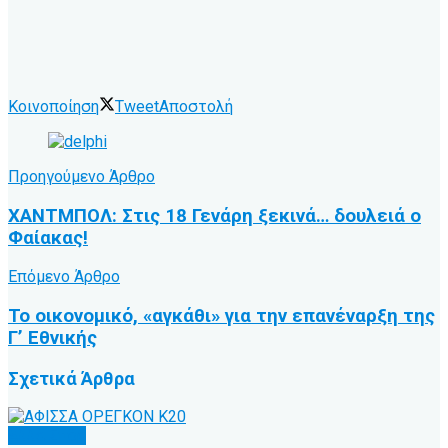
Κοινοποίηση
Tweet
Αποστολή
Προηγούμενο Άρθρο
ΧΑΝΤΜΠΟΛ: Στις 18 Γενάρη ξεκινά… δουλειά ο
Φαίακας!
Επόμενο Άρθρο
Το οικονομικό, «αγκάθι» για την επανέναρξη της
Γ’ Εθνικής
Σχετικά
Άρθρα
Άλλα Σπόρ