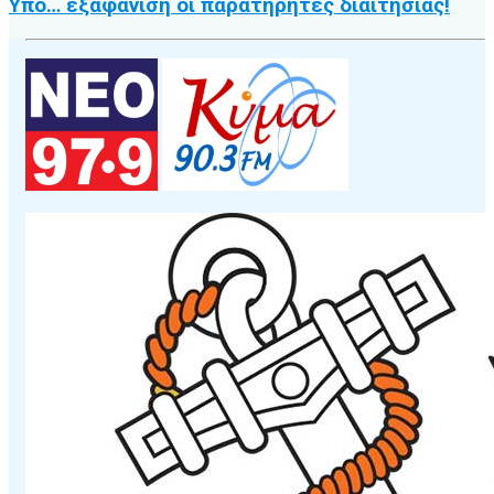
Υπό… εξαφάνιση οι παρατηρητές διαιτησίας!