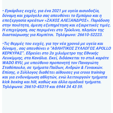
• Εγκάρδιες ευχές, για ένα 2021 με υγεία αισιοδοξία,
δύναμη και χαμόγελο σας απευθύνει το Εμπόριο και η
επεξεργασία κρεάτων «ΖΑΧΟΣ ΑΛΕΞΑΝΔΡΟΣ». Παράδοση
στην ποιότητα, άμεση εξυπηρέτηση και εξαιρετικές τιμές.
Η επιχείρηση, σας περιμένει στο Τρίκλινο, πλησίον της
διασταύρωσης για Κομπίτσι. Τηλέφωνο: 26610-52223.
•Τις θερμές του ευχές, για την νέα χρονιά με υγεία και
δύναμη , σας απευθύνει ο “AΘΛHTIKOΣ ΣYΛΛOΓOΣ APOLLO
ΚΕΡΚΥΡΑΣ”. Εδρεύει στο 2ο χιλιόμετρο της Εθνικής
Λευκίμμης, στα Κανάλια. Εκεί, διδάσκεται το στυλ καράτε
WADO RYU, με υπεύθυνο προπονητή τον Παναγιώτη
Σταθόπουλο, σε τμήματα Παίδων, Ανδρών & Γυναικών.
Επίσης, ο Σύλλογος διαθέτει αίθουσες για cross training
και για ενδυνάμωση αθλητών, ενώ λειτουργούν τμήματα
kick boxing και hiit, καθώς και άλλα ομαδικά τμήματα.
Τηλέφωνα: 26610-45319 και 6944 34 43 59.