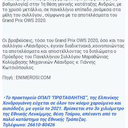
βαθμολογία) στην 1η θέση γενικής κατάταξης Ανδρών, με
το χρυσό μετάλλιο, σε πανελλήνιο επίπεδο ,ανάμεσα στα
μέλη του συλλόγου , σύμφωνα με τα αποτελέσματα του
Grand Prix OWS 2020.
Οι βραβεύσεις, τόσο του Grand Prix OWS 2020, όσο και του
συλλόγου «Λέανδρος», έγιναν διαδικτυακά ,κοινοποιώντας
τα αποτελέσματα και αποστέλλοντας τα διπλώματα ο
Πρόεδρος του Πανελλήνιου Συλλόγου Μαραθώνιας
Κολύμβησης Μηχανικών Λέανδρος κ. Γιάννης
Κωτσιόπουλος.
Πηγή : ENIMEROSI.COM
•Το πρακτορείο ΟΠΑΠ “ΠΡΩΤΑΘΛΗΤΗΣ”, της Ελπινίκης
Χονδρογιάννη εύχεται σε όλον τον κόσμο χαρούμενο και
αισιόδοξο, με υγεία το 2021. Βρίσκεται στο 3ο χιλιόμετρο
της Εθνικής Λευκίμμης, θέση Τσάρου, απέναντι από το
παλιό κατάστημα της Εθνικής Τράπεζας.
Τηλέφωνο: 26610-80426