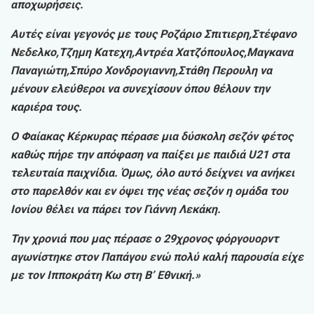
αποχωρήσεις.
Αυτές είναι γεγονός με τους Ροζάριο Σπιτιερη,Στέφανο
Νεδελκο,Τζημη Κατεχη,Αντρέα Χατζόπουλος,Μαγκανα
Παναγιώτη,Σπύρο Χονδρογιαννη,Στάθη Περουλη να
μένουν ελεύθεροι να συνεχίσουν όπου θέλουν την
καριέρα τους.
Ο Φαίακας Κέρκυρας πέρασε μια δύσκολη σεζόν φέτος
καθώς πήρε την απόφαση να παίξει με παιδιά U21 στα
τελευταία παιχνίδια. Όμως, όλο αυτό δείχνει να ανήκει
στο παρελθόν και εν όψει της νέας σεζόν η ομάδα του
Ιονίου θέλει να πάρει τον Γιάννη Λεκάκη.
Την χρονιά που μας πέρασε ο 29χρονος φόργουορντ
αγωνίστηκε στον Παπάγου ενώ πολύ καλή παρουσία είχε
με τον Ιπποκράτη Κω στη Β’ Εθνική.»