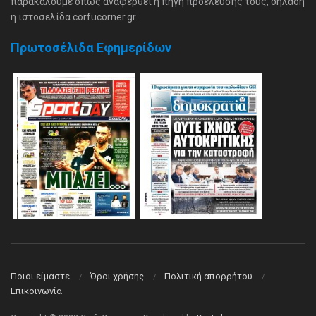
παρακαλούμε όπως αναφερθεί η πηγή προέλευσής τους, δηλαδή
η ιστοσελίδα corfucorner.gr.
Πρωτοσέλιδα Εφημερίδων
Ποιοι είμαστε
Όροι χρήσης
Πολιτική απορρήτου
Επικοινωνία