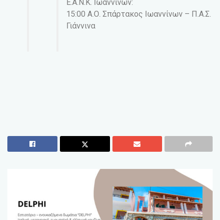
Ε.Α.Ν.Κ. Ιωαννίνων:
15:00 Α.Ο. Σπάρτακος Ιωαννίνων – Π.Α.Σ.
Γιάννινα