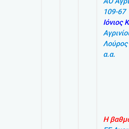
ΑΟ Αγρ
109-67
Ιόνιος 
Αγρινίο
Λούρος
α.α.
Η βαθμο