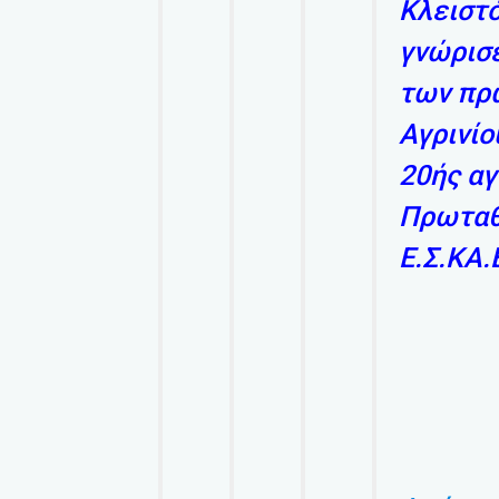
Κλειστ
γνώρισε
των πρ
Αγρινίο
20ής αγ
Πρωταθ
Ε.Σ.ΚΑ.