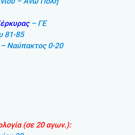
ινίου – Άνω Πόλη
Κέρκυρας
– ΓΕ
υ 81-85
 – Ναύπακτος 0-20
λογία (σε 20 αγων.):