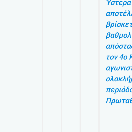
Ύστερα 
αποτέλε
βρίσκετ
βαθμολο
απόστα
τον 4ο 
αγωνιστ
ολοκλή
περιόδ
Πρωταθ