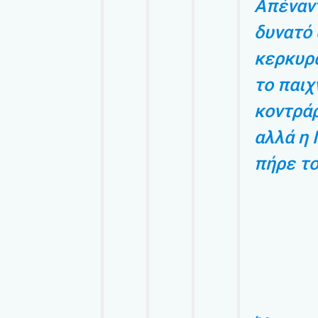
Απέναντ
δυνατό 
κερκυρ
το παιχ
κοντράρ
αλλά η 
πήρε το