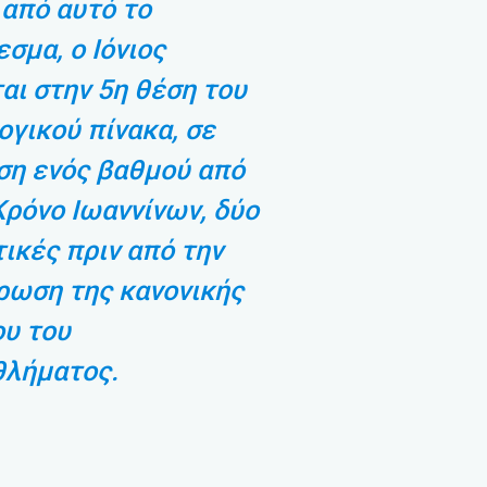
από αυτό το
σμα, ο Ιόνιος
αι στην 5η θέση του
γικού πίνακα, σε
ση ενός βαθμού από
Κρόνο Ιωαννίνων, δύο
ικές πριν από την
ρωση της κανονικής
ου του
λήματος.