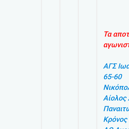
Τα απο
αγωνιστ
ΑΓΣ Ιω
65-60
Νικόπο
Αίολος 
Παναιτω
Κρόνος 