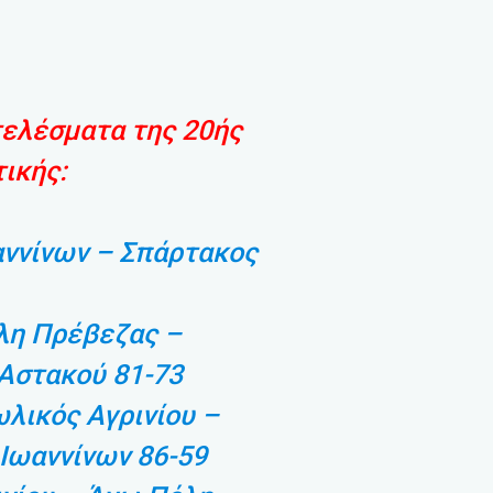
τελέσματα της 20ής
ικής:
αννίνων – Σπάρτακος
λη Πρέβεζας –
Αστακού 81-73
λικός Αγρινίου –
Ιωαννίνων 86-59