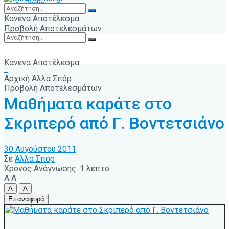
Radio
Κανένα Αποτέλεσμα
Προβολή Αποτελεσμάτων
Κανένα Αποτέλεσμα
Αρχική
Άλλα Σπόρ
Προβολή Αποτελεσμάτων
Μαθήματα καράτε στο
Σκριπερό από Γ. Βοντετσιάνο
30 Αυγούστου 2011
Σε
Άλλα Σπόρ
Χρόνος Ανάγνωσης: 1 λεπτό
A
A
A
A
Επαναφορά