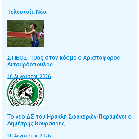
Τελευταία Νέα
ΣΤΙΒΟΣ: 10ος στον κόσμο ο Χριστόφορος
Λιτσαρδόπουλος
10 Αυγούστου 2026
Το νέο ΔΣ του Ηρακλή Σφακερών-Παραμένει ο
Δημήτρης Κουρσάρης
10 Αυγούστου 2026