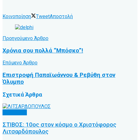
Κοινοποίηση
Tweet
Αποστολή
Προηγούμενο Άρθρο
Χρόνια σου πολλά “Μπόσκο”!
Επόμενο Άρθρο
Επιστροφή Παπαϊωάννου & Ρεβύθη στον
Όλυμπο
Σχετικά
Άρθρα
Άλλα Σπόρ
ΣΤΙΒΟΣ: 10ος στον κόσμο ο Χριστόφορος
Λιτσαρδόπουλος