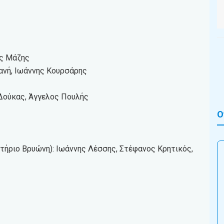
ος Μάζης
ανή, Ιωάννης Κουρσάρης
Δούκας, Άγγελος Πουλής
Ο
ήριο Βρυώνη): Ιωάννης Λέσσης, Στέφανος Κρητικός,