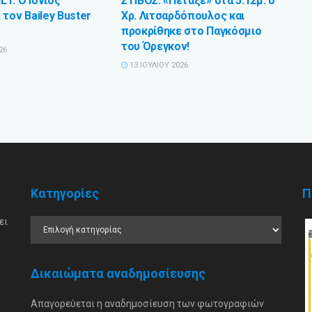
1: Ο Ιόνιος
ΣΤΙΒΟΣ: «Πέταξε» στα 5.12μ. ο
τον Bailey Buster
Χρ. Λιτσαρδόπουλος και
προκρίθηκε στο Παγκόσμιο
του Όρεγκον!
26
13 ΙΟΥΛΊΟΥ 2026
Κατηγορίες
Π
ει
Δικαιώματα αναδημοσίευσης
Απαγορεύεται η αναδημοσίευση των φωτογραφιών