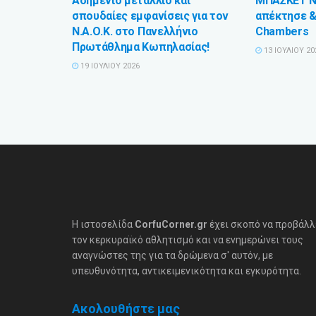
Ασημένιο μετάλλιο και
ΜΠΑΣΚΕΤ NL
σπουδαίες εμφανίσεις για τον
απέκτησε & 
Ν.Α.Ο.Κ. στο Πανελλήνιο
Chambers
Πρωτάθλημα Κωπηλασίας!
13 ΙΟΥΛΊΟΥ 20
19 ΙΟΥΛΊΟΥ 2026
Η ιστοσελίδα
CorfuCorner.gr
έχει σκοπό να προβάλλ
τον κερκυραϊκό αθλητισμό και να ενημερώνει τους
αναγνώστες της για τα δρώμενα σ' αυτόν, με
υπευθυνότητα, αντικειμενικότητα και εγκυρότητα.
Ακολουθήστε μας