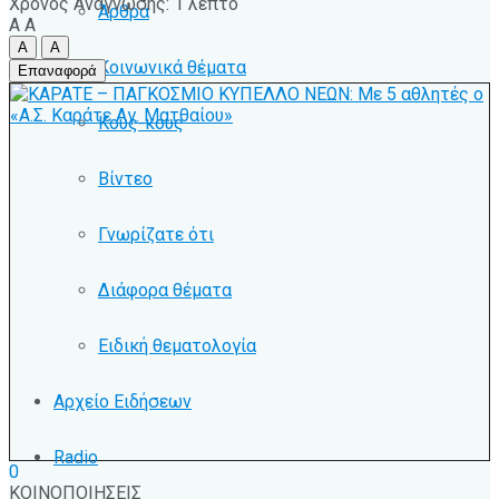
Χρόνος Ανάγνωσης: 1 λεπτό
Άρθρα
A
A
A
A
Κοινωνικά θέματα
Επαναφορά
Κους-κους
Βίντεο
Γνωρίζατε ότι
Διάφορα θέματα
Ειδική θεματολογία
Αρχείο Ειδήσεων
Radio
0
ΚΟΙΝΟΠΟΙΗΣΕΙΣ