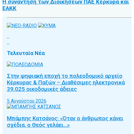
Η συνάντηση των Διοικήσεων ΠΑΕ Κέρκυρα και
ΕΑΚΚ
Τελευταία Νέα
Στην ψηφιακή εποχή το πολεοδομικό αρχείο
Κέρκυρας & Παξών – Διαθέσιμες ηλεκτρονικά
39.025 οικοδομικές άδειες
5 Αυγούστου 2026
Μπάμπης Κατσάνος: «Όταν ο άνθρωπος κάνει
σχέδια, ο Θεός γελάει…»