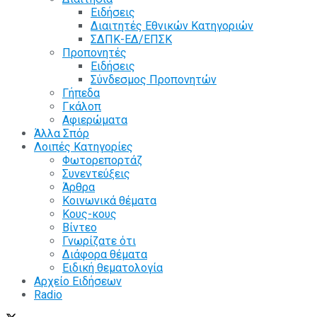
Ειδήσεις
Διαιτητές Εθνικών Κατηγοριών
ΣΔΠΚ-ΕΔ/ΕΠΣΚ
Προπονητές
Ειδήσεις
Σύνδεσμος Προπονητών
Γήπεδα
Γκάλοπ
Αφιερώματα
Άλλα Σπόρ
Λοιπές Κατηγορίες
Φωτορεπορτάζ
Συνεντεύξεις
Άρθρα
Κοινωνικά θέματα
Κους-κους
Βίντεο
Γνωρίζατε ότι
Διάφορα θέματα
Ειδική θεματολογία
Αρχείο Ειδήσεων
Radio