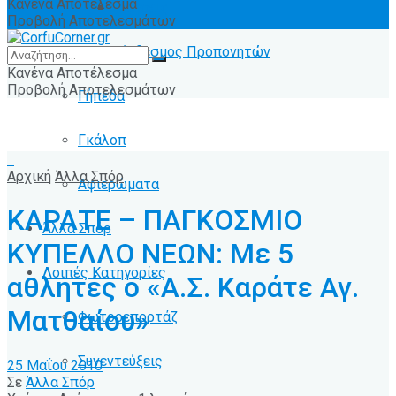
Κανένα Αποτέλεσμα
Ειδήσεις
Προβολή Αποτελεσμάτων
Σύνδεσμος Προπονητών
Κανένα Αποτέλεσμα
Προβολή Αποτελεσμάτων
Γήπεδα
Γκάλοπ
Αρχική
Άλλα Σπόρ
Αφιερώματα
ΚΑΡΑΤΕ – ΠΑΓΚΟΣΜΙΟ
Άλλα Σπόρ
ΚΥΠΕΛΛΟ ΝΕΩΝ: Με 5
Λοιπές Κατηγορίες
αθλητές ο «Α.Σ. Καράτε Αγ.
Ματθαίου»
Φωτορεπορτάζ
Συνεντεύξεις
25 Μαΐου 2010
Σε
Άλλα Σπόρ