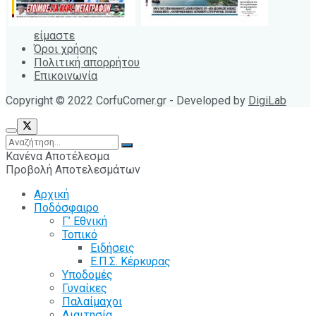
είμαστε
Όροι χρήσης
Πολιτική απορρήτου
Επικοινωνία
Copyright © 2022 CorfuCorner.gr - Developed by
DigiLab
Κανένα Αποτέλεσμα
Προβολή Αποτελεσμάτων
Αρχική
Ποδόσφαιρο
Γ’ Εθνική
Τοπικό
Ειδήσεις
Ε.Π.Σ. Κέρκυρας
Υποδομές
Γυναίκες
Παλαίμαχοι
Διαιτησία