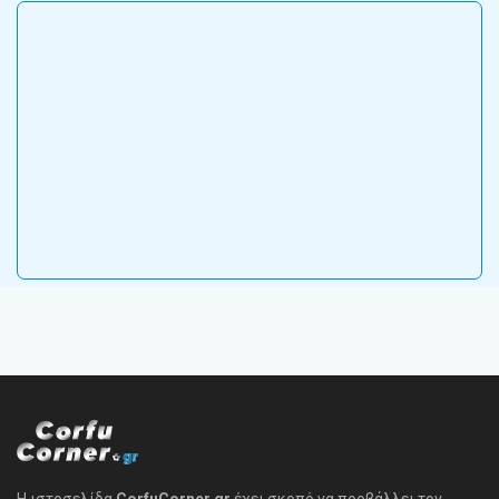
Η ιστοσελίδα
CorfuCorner.gr
έχει σκοπό να προβάλλει τον